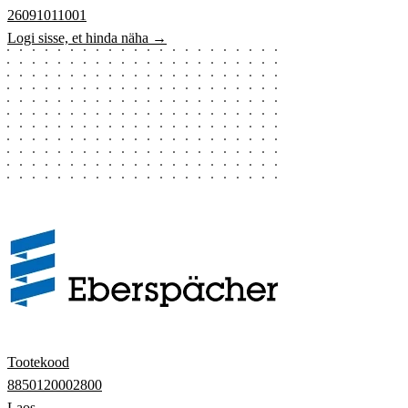
26091011001
Logi sisse, et hinda näha →
Tootekood
8850120002800
Laos