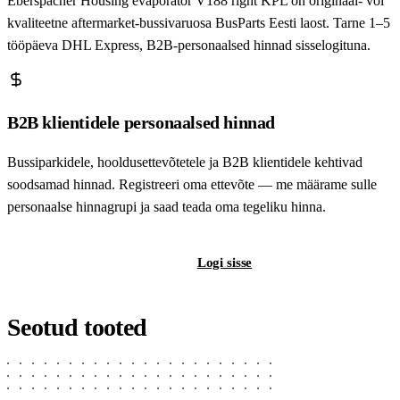
Eberspächer Housing evaporator V188 right KPL on originaal- või
kvaliteetne aftermarket-bussivaruosa BusParts Eesti laost. Tarne 1–5
tööpäeva DHL Express, B2B-personaalsed hinnad sisselogituna.
B2B klientidele personaalsed hinnad
Bussiparkidele, hooldusettevõtetele ja B2B klientidele kehtivad
soodsamad hinnad. Registreeri oma ettevõte — me määrame sulle
personaalse hinnagrupi ja saad teada oma tegeliku hinna.
Registreeri B2B-kontot
Logi sisse
Seotud tooted