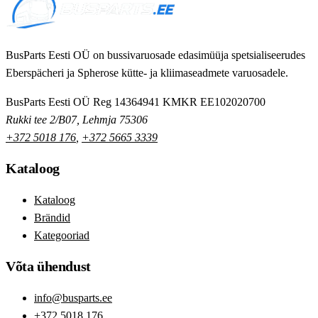
BusParts Eesti OÜ on bussivaruosade edasimüüja spetsialiseerudes
Eberspächeri ja Spherose kütte- ja kliimaseadmete varuosadele.
BusParts Eesti OÜ
Reg 14364941
KMKR EE102020700
Rukki tee 2/B07, Lehmja 75306
+372 5018 176
,
+372 5665 3339
Kataloog
Kataloog
Brändid
Kategooriad
Võta ühendust
info@busparts.ee
+372 5018 176