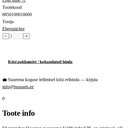
Logi sisse →
Tootekood
8850100018600
Tootja
Eberspächer
−
+
Toode hetkel laost otsas
Küsi pakkumist / kohandatud hinda
💼
Suurema koguse tellimisel küsi erihinda — kirjuta
info@busparts.ee
0
Toote info