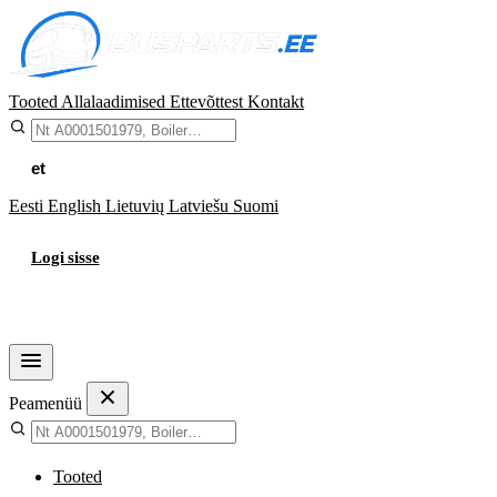
Tooted
Allalaadimised
Ettevõttest
Kontakt
et
Eesti
English
Lietuvių
Latviešu
Suomi
Logi sisse
Ostukorv
Peamenüü
Tooted