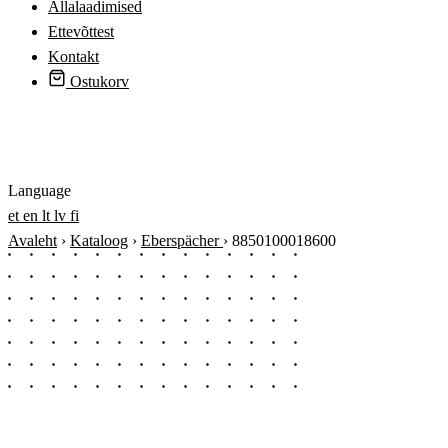
Allalaadimised
Ettevõttest
Kontakt
Ostukorv
Logi sisse
Language
et
en
lt
lv
fi
Avaleht
›
Kataloog
›
Eberspächer
›
8850100018600