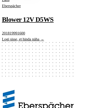
Eberspächer
Blower 12V D5WS
201819991600
Logi sisse, et hinda näha →