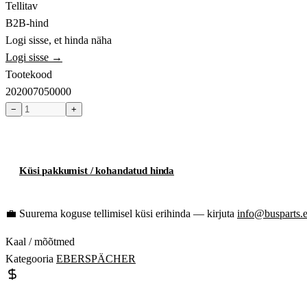
Tellitav
B2B-hind
Logi sisse, et hinda näha
Logi sisse →
Tootekood
202007050000
−
+
Toode hetkel laost otsas
Küsi pakkumist / kohandatud hinda
💼
Suurema koguse tellimisel küsi erihinda — kirjuta
info@busparts.
Kaal / mõõtmed
Kategooria
EBERSPÄCHER