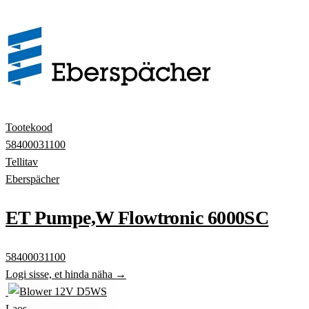
Tootekood
58400031100
Tellitav
Eberspächer
ET Pumpe,W Flowtronic 6000SC
58400031100
Logi sisse, et hinda näha →
Laos