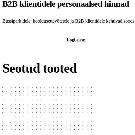
B2B klientidele personaalsed hinnad
Bussiparkidele, hooldusettevõtetele ja B2B klientidele kehtivad sood
Registreeri B2B-kontot
Logi sisse
Seotud tooted