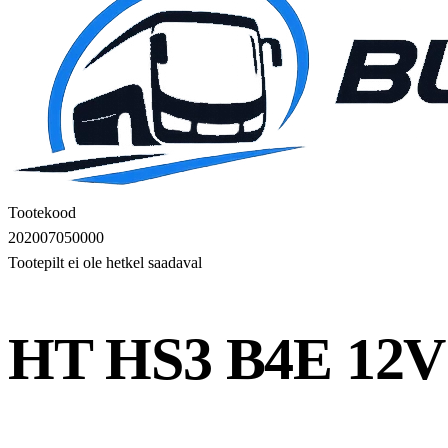
Tootekood
202007050000
Tootepilt ei ole hetkel saadaval
HT HS3 B4E 12V