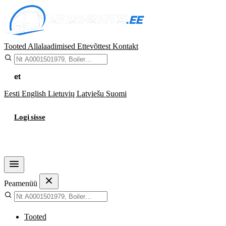
Tooted
Allalaadimised
Ettevõttest
Kontakt
et
Eesti
English
Lietuvių
Latviešu
Suomi
Logi sisse
Ostukorv
Peamenüü
Tooted