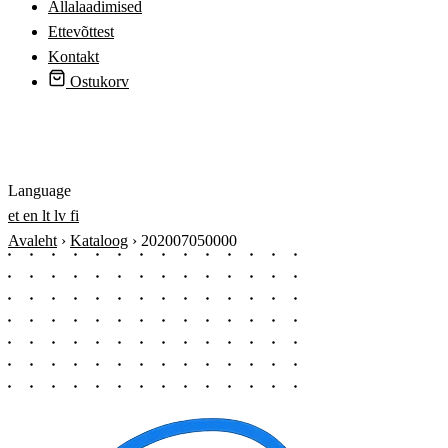
Allalaadimised
Ettevõttest
Kontakt
Ostukorv
Logi sisse
Language
et
en
lt
lv
fi
Avaleht
›
Kataloog
›
202007050000