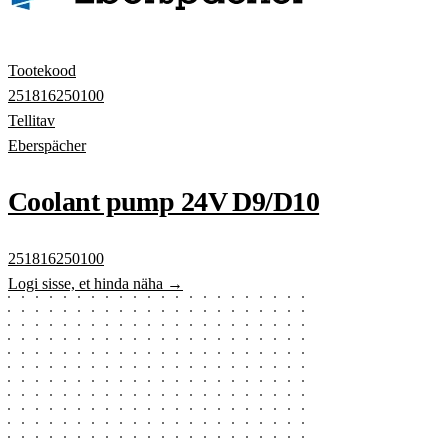
Tootekood
251816250100
Tellitav
Eberspächer
Coolant pump 24V D9/D10
251816250100
Logi sisse, et hinda näha →