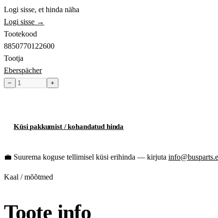
Logi sisse, et hinda näha
Logi sisse →
Tootekood
8850770122600
Tootja
Eberspächer
−
+
Toode hetkel laost otsas
Küsi pakkumist / kohandatud hinda
💼
Suurema koguse tellimisel küsi erihinda — kirjuta
info@busparts.
Kaal / mõõtmed
Toote info