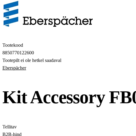
Tootekood
8850770122600
Tootepilt ei ole hetkel saadaval
Eberspächer
Kit Accessory FB
Tellitav
B2B-hind