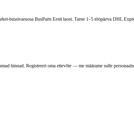
arket-bussivaruosa BusParts Eesti laost. Tarne 1–5 tööpäeva DHL Expr
samad hinnad. Registreeri oma ettevõte — me määrame sulle personaalse