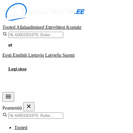
Tooted
Allalaadimised
Ettevõttest
Kontakt
et
Eesti
English
Lietuvių
Latviešu
Suomi
Logi sisse
Ostukorv
Peamenüü
Tooted