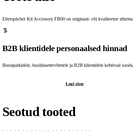
Eberspächer Kit Accessory FB00 on originaal- või kvaliteetne afterm
B2B klientidele personaalsed hinnad
Bussiparkidele, hooldusettevõtetele ja B2B klientidele kehtivad sood
Registreeri B2B-kontot
Logi sisse
Seotud tooted