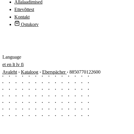
Allalaadimised
Ettevõttest
Kontakt
Ostukorv
Logi sisse
Language
et
en
lt
lv
fi
Avaleht
›
Kataloog
›
Eberspächer
›
8850770122600