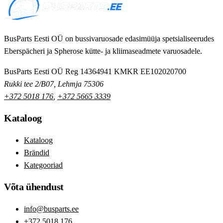
BusParts Eesti OÜ on bussivaruosade edasimüüja spetsialiseerudes
Eberspächeri ja Spherose kütte- ja kliimaseadmete varuosadele.
BusParts Eesti OÜ
Reg 14364941
KMKR EE102020700
Rukki tee 2/B07, Lehmja 75306
+372 5018 176
,
+372 5665 3339
Kataloog
Kataloog
Brändid
Kategooriad
Võta ühendust
info@busparts.ee
+372 5018 176