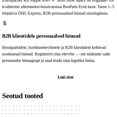
Eberspächer Kit Nipple RM+ 0° Sz08 Sz08 Splice on originaal- või
kvaliteetne aftermarket-bussivaruosa BusParts Eesti laost. Tarne 1–5
tööpäeva DHL Express, B2B-personaalsed hinnad sisselogituna.
B2B klientidele personaalsed hinnad
Bussiparkidele, hooldusettevõtetele ja B2B klientidele kehtivad
soodsamad hinnad. Registreeri oma ettevõte — me määrame sulle
personaalse hinnagrupi ja saad teada oma tegeliku hinna.
Registreeri B2B-kontot
Logi sisse
Seotud tooted