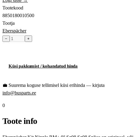
Logi sisse →
Tootekood
8850180010500
Tootja
Eberspächer
−
+
Toode hetkel laost otsas
Küsi pakkumist / kohandatud hinda
💼
Suurema koguse tellimisel küsi erihinda — kirjuta
info@busparts.ee
0
Toote info