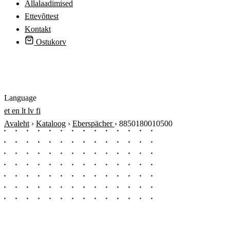
Allalaadimised
Ettevõttest
Kontakt
Ostukorv
Logi sisse
Language
et
en
lt
lv
fi
Avaleht
›
Kataloog
›
Eberspächer
›
8850180010500