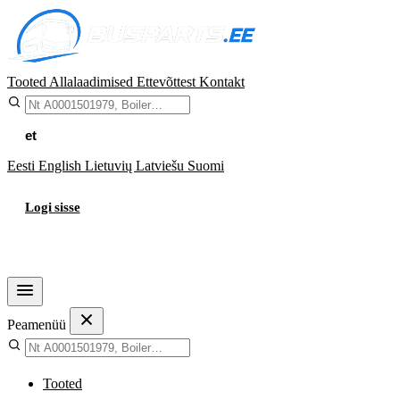
Tooted
Allalaadimised
Ettevõttest
Kontakt
et
Eesti
English
Lietuvių
Latviešu
Suomi
Logi sisse
Ostukorv
Peamenüü
Tooted