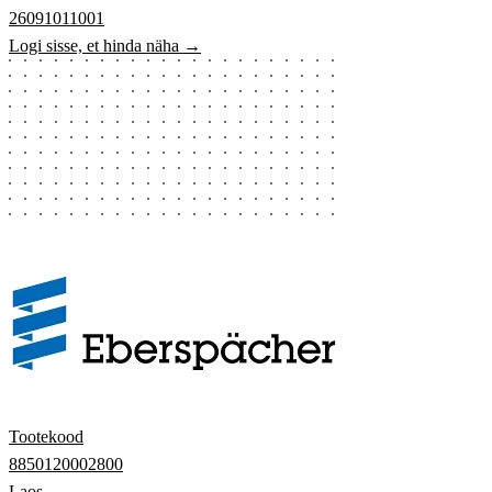
26091011001
Logi sisse, et hinda näha →
Tootekood
8850120002800
Laos