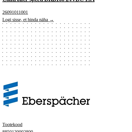
26091011001
Logi sisse, et hinda näha →
Tootekood
8850120002800