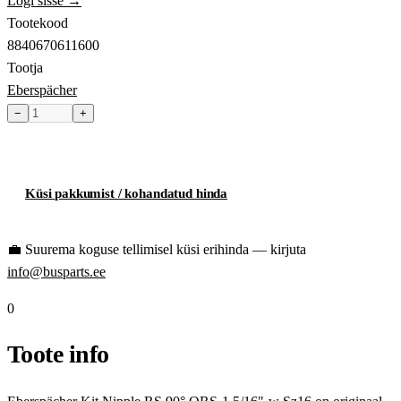
Logi sisse →
Tootekood
8840670611600
Tootja
Eberspächer
−
+
Toode hetkel laost otsas
Küsi pakkumist / kohandatud hinda
💼
Suurema koguse tellimisel küsi erihinda — kirjuta
info@busparts.ee
0
Toote info