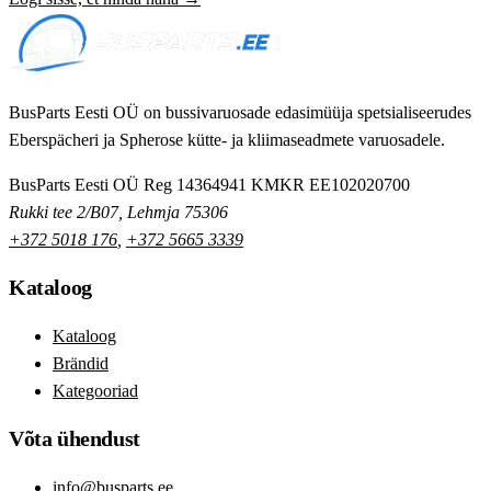
BusParts Eesti OÜ on bussivaruosade edasimüüja spetsialiseerudes
Eberspächeri ja Spherose kütte- ja kliimaseadmete varuosadele.
BusParts Eesti OÜ
Reg 14364941
KMKR EE102020700
Rukki tee 2/B07, Lehmja 75306
+372 5018 176
,
+372 5665 3339
Kataloog
Kataloog
Brändid
Kategooriad
Võta ühendust
info@busparts.ee