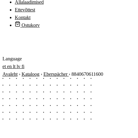
Allalaadimised
Ettevõttest
Kontakt
Ostukorv
Logi sisse
Language
et
en
lt
lv
fi
Avaleht
›
Kataloog
›
Eberspächer
›
8840670611600