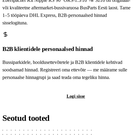
Eberspächer Kit Nipple RS 90° ORS-1.5/16"-w Sz16 on originaal-
või kvaliteetne aftermarket-bussivaruosa BusParts Eesti laost. Tarne
1–5 tööpäeva DHL Express, B2B-personaalsed hinnad
sisselogituna.
B2B klientidele personaalsed hinnad
Bussiparkidele, hooldusettevõtetele ja B2B klientidele kehtivad
soodsamad hinnad. Registreeri oma ettevõte — me määrame sulle
personaalse hinnagrupi ja saad teada oma tegeliku hinna.
Registreeri B2B-kontot
Logi sisse
Seotud tooted