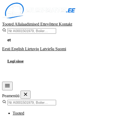
Tooted
Allalaadimised
Ettevõttest
Kontakt
et
Eesti
English
Lietuvių
Latviešu
Suomi
Logi sisse
Ostukorv
Peamenüü
Tooted