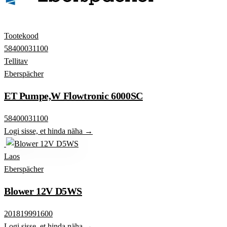
Tootekood
58400031100
Tellitav
Eberspächer
ET Pumpe,W Flowtronic 6000SC
58400031100
Logi sisse, et hinda näha →
Laos
Eberspächer
Blower 12V D5WS
201819991600
Logi sisse, et hinda näha →