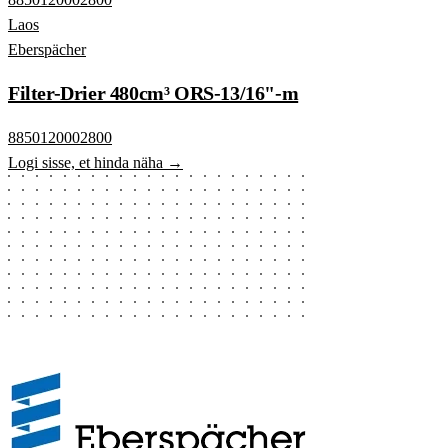
Laos
Eberspächer
Filter-Drier 480cm³ ORS-13/16"-m
8850120002800
Logi sisse, et hinda näha →