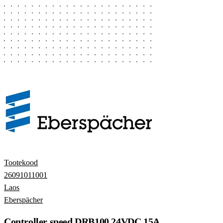
Tootekood
26091011001
Laos
Eberspächer
Controller speed DRB100 24VDC 15A