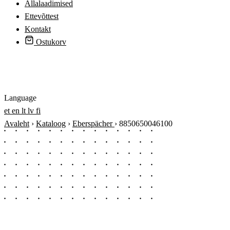
Allalaadimised
Ettevõttest
Kontakt
Ostukorv
Logi sisse
Language
et
en
lt
lv
fi
Avaleht
›
Kataloog
›
Eberspächer
›
8850650046100