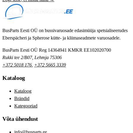
BusParts Eesti OÜ on bussivaruosade edasimüüja spetsialiseerudes
Eberspächeri ja Spherose kütte- ja kliimaseadmete varuosadele.
BusParts Eesti OÜ
Reg 14364941
KMKR EE102020700
Rukki tee 2/B07, Lehmja 75306
+372 5018 176
,
+372 5665 3339
Kataloog
Kataloog
Brändid
Kategooriad
Võta ühendust
info@busparts.ee