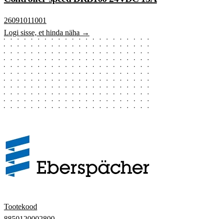
26091011001
Logi sisse, et hinda näha →
Tootekood
8850120002800