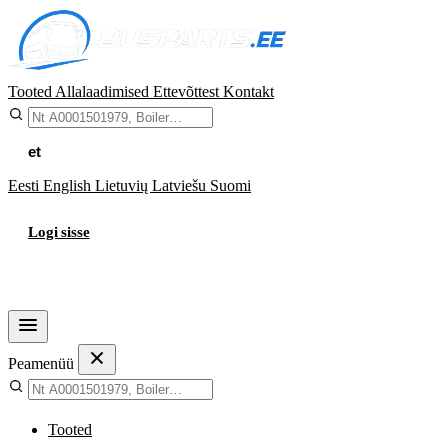
Tooted
Allalaadimised
Ettevõttest
Kontakt
et
Eesti
English
Lietuvių
Latviešu
Suomi
Logi sisse
Ostukorv
Peamenüü
Tooted