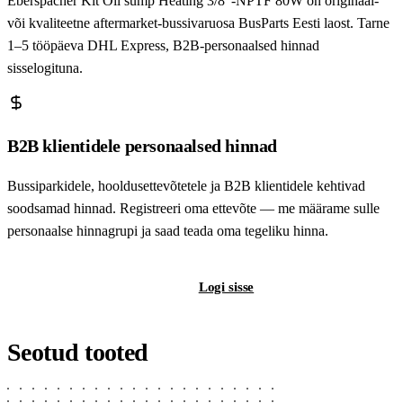
Eberspächer Kit Oil sump Heating 3/8"-NPTF 80W on originaal-
või kvaliteetne aftermarket-bussivaruosa BusParts Eesti laost. Tarne
1–5 tööpäeva DHL Express, B2B-personaalsed hinnad
sisselogituna.
B2B klientidele personaalsed hinnad
Bussiparkidele, hooldusettevõtetele ja B2B klientidele kehtivad
soodsamad hinnad. Registreeri oma ettevõte — me määrame sulle
personaalse hinnagrupi ja saad teada oma tegeliku hinna.
Registreeri B2B-kontot
Logi sisse
Seotud tooted