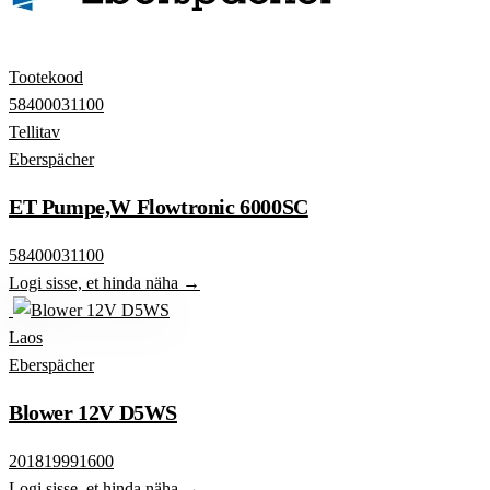
Tootekood
58400031100
Tellitav
Eberspächer
ET Pumpe,W Flowtronic 6000SC
58400031100
Logi sisse, et hinda näha →
Laos
Eberspächer
Blower 12V D5WS
201819991600
Logi sisse, et hinda näha →