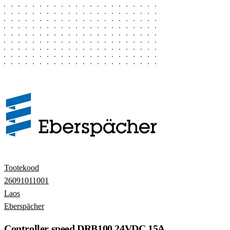
Tootekood
26091011001
Laos
Eberspächer
Controller speed DRB100 24VDC 15A