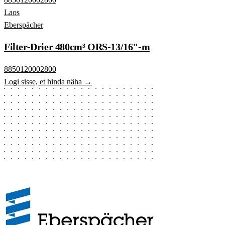
Laos
Eberspächer
Filter-Drier 480cm³ ORS-13/16"-m
8850120002800
Logi sisse, et hinda näha →