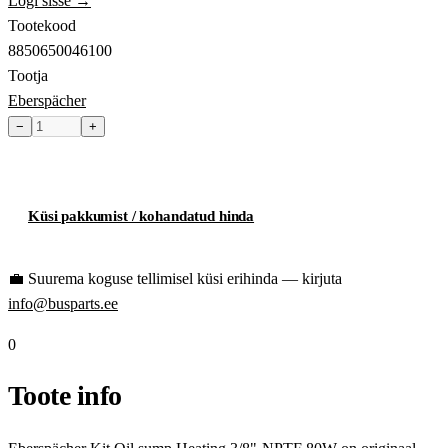
Logi sisse →
Tootekood
8850650046100
Tootja
Eberspächer
−
+
Toode hetkel laost otsas
Küsi pakkumist / kohandatud hinda
💼
Suurema koguse tellimisel küsi erihinda — kirjuta
info@busparts.ee
0
Toote info