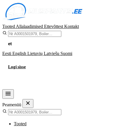
Tooted
Allalaadimised
Ettevõttest
Kontakt
et
Eesti
English
Lietuvių
Latviešu
Suomi
Logi sisse
Ostukorv
Peamenüü
Tooted