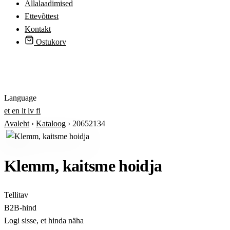
Allalaadimised
Ettevõttest
Kontakt
Ostukorv
Logi sisse
Language
et
en
lt
lv
fi
Avaleht
›
Kataloog
›
20652134
Klemm, kaitsme hoidja
Tellitav
B2B-hind
Logi sisse, et hinda näha