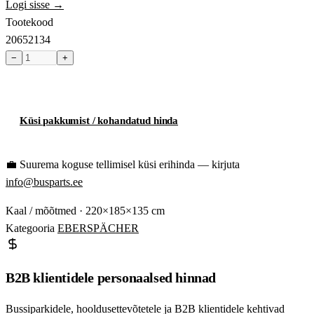
Logi sisse →
Tootekood
20652134
−
+
Toode hetkel laost otsas
Küsi pakkumist / kohandatud hinda
💼
Suurema koguse tellimisel küsi erihinda — kirjuta
info@busparts.ee
Kaal / mõõtmed
· 220×185×135 cm
Kategooria
EBERSPÄCHER
B2B klientidele personaalsed hinnad
Bussiparkidele, hooldusettevõtetele ja B2B klientidele kehtivad