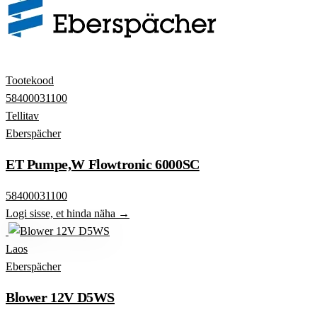
Tootekood
58400031100
Tellitav
Eberspächer
ET Pumpe,W Flowtronic 6000SC
58400031100
Logi sisse, et hinda näha →
Laos
Eberspächer
Blower 12V D5WS