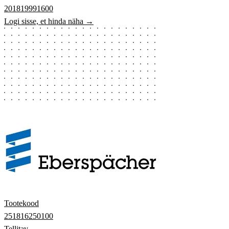
201819991600
Logi sisse, et hinda näha →
Tootekood
251816250100
Tellitav