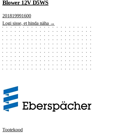
Blower 12V D5WS
201819991600
Logi sisse, et hinda näha →
Tootekood