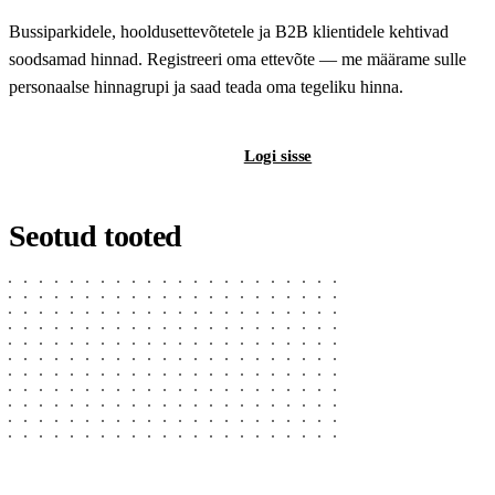
Bussiparkidele, hooldusettevõtetele ja B2B klientidele kehtivad
soodsamad hinnad. Registreeri oma ettevõte — me määrame sulle
personaalse hinnagrupi ja saad teada oma tegeliku hinna.
Registreeri B2B-kontot
Logi sisse
Seotud tooted