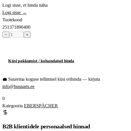
Logi sisse, et hinda näha
Logi sisse →
Tootekood
251371890400
−
+
Toode hetkel laost otsas
Küsi pakkumist / kohandatud hinda
💼
Suurema koguse tellimisel küsi erihinda — kirjuta
info@busparts.ee
0
Kategooria
EBERSPÄCHER
B2B klientidele personaalsed hinnad