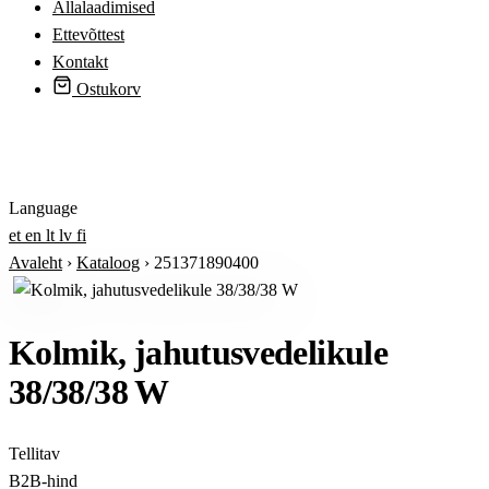
Allalaadimised
Ettevõttest
Kontakt
Ostukorv
Logi sisse
Language
et
en
lt
lv
fi
Avaleht
›
Kataloog
›
251371890400
Kolmik, jahutusvedelikule
38/38/38 W
Tellitav
B2B-hind