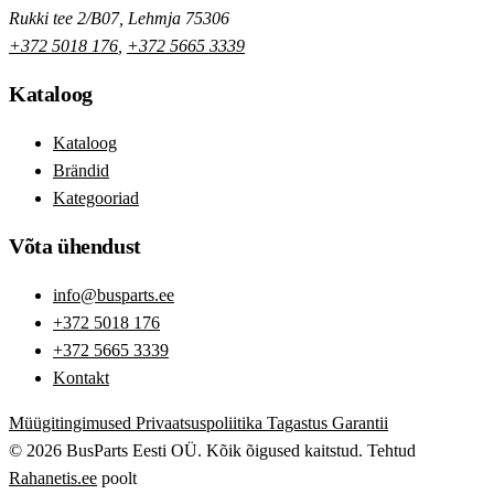
Rukki tee 2/B07, Lehmja 75306
+372 5018 176
,
+372 5665 3339
Kataloog
Kataloog
Brändid
Kategooriad
Võta ühendust
info@busparts.ee
+372 5018 176
+372 5665 3339
Kontakt
Müügitingimused
Privaatsuspoliitika
Tagastus
Garantii
© 2026 BusParts Eesti OÜ. Kõik õigused kaitstud.
Tehtud
Rahanetis.ee
poolt