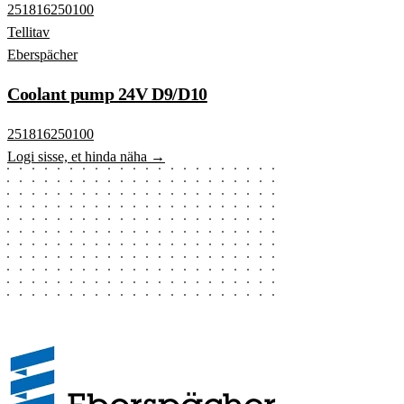
251816250100
Tellitav
Eberspächer
Coolant pump 24V D9/D10
251816250100
Logi sisse, et hinda näha →