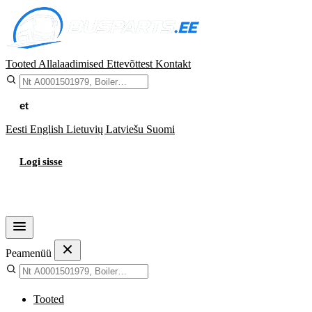
Tooted
Allalaadimised
Ettevõttest
Kontakt
et
Eesti
English
Lietuvių
Latviešu
Suomi
Logi sisse
Ostukorv
Peamenüü
Tooted