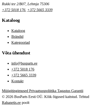
Rukki tee 2/B07, Lehmja 75306
+372 5018 176
,
+372 5665 3339
Kataloog
Kataloog
Brändid
Kategooriad
Võta ühendust
info@busparts.ee
+372 5018 176
+372 5665 3339
Kontakt
Müügitingimused
Privaatsuspoliitika
Tagastus
Garantii
© 2026 BusParts Eesti OÜ. Kõik õigused kaitstud.
Tehtud
Rahanetis.ee
poolt