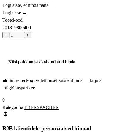
Logi sisse, et hinda näha
Logi sisse →
Tootekood
201819800400
−
+
Toode hetkel laost otsas
Küsi pakkumist / kohandatud hinda
💼
Suurema koguse tellimisel küsi erihinda — kirjuta
info@busparts.ee
0
Kategooria
EBERSPÄCHER
B2B klientidele personaalsed hinnad