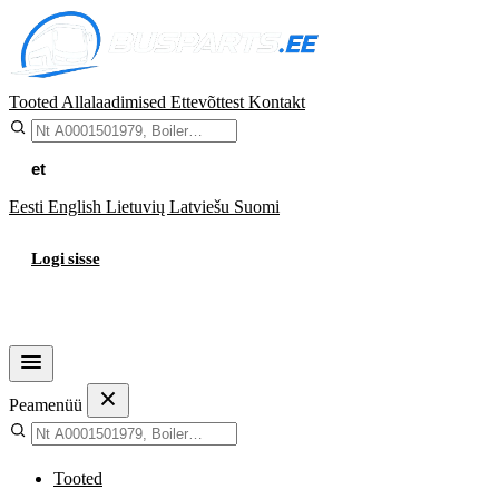
Tooted
Allalaadimised
Ettevõttest
Kontakt
et
Eesti
English
Lietuvių
Latviešu
Suomi
Logi sisse
Ostukorv
Peamenüü
Tooted