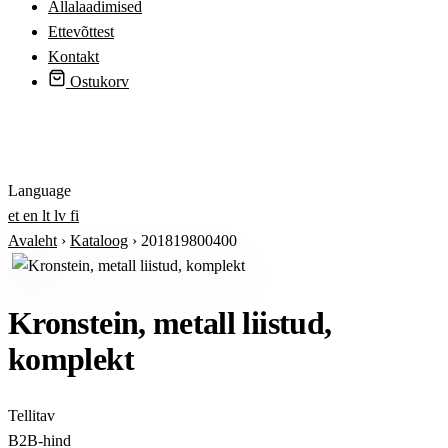
Allalaadimised
Ettevõttest
Kontakt
Ostukorv
Logi sisse
Language
et
en
lt
lv
fi
Avaleht
›
Kataloog
›
201819800400
Kronstein, metall liistud,
komplekt
Tellitav
B2B-hind