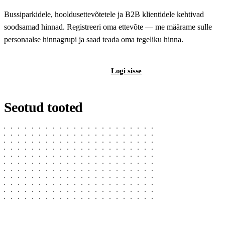
Bussiparkidele, hooldusettevõtetele ja B2B klientidele kehtivad
soodsamad hinnad. Registreeri oma ettevõte — me määrame sulle
personaalse hinnagrupi ja saad teada oma tegeliku hinna.
Registreeri B2B-kontot
Logi sisse
Seotud tooted