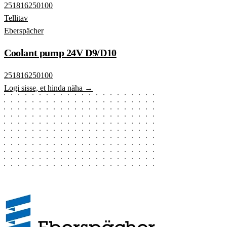
251816250100
Tellitav
Eberspächer
Coolant pump 24V D9/D10
251816250100
Logi sisse, et hinda näha →