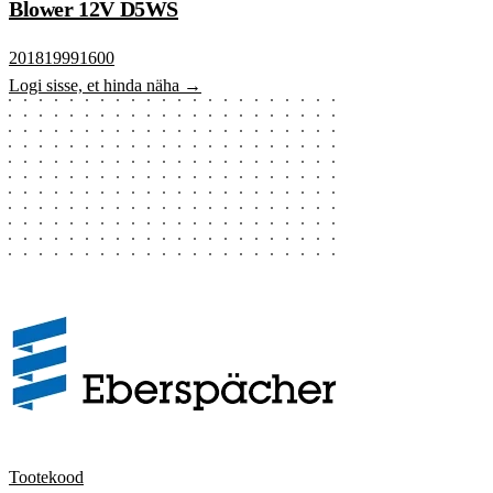
Blower 12V D5WS
201819991600
Logi sisse, et hinda näha →
Tootekood