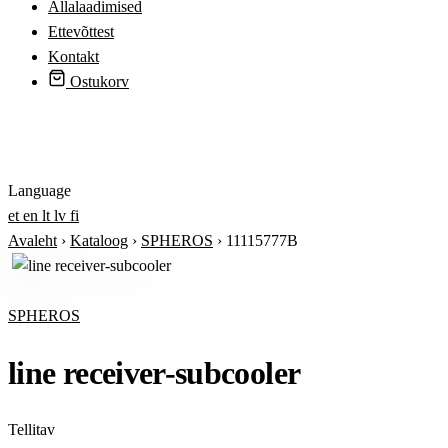
Allalaadimised
Ettevõttest
Kontakt
Ostukorv
Logi sisse
Language
et
en
lt
lv
fi
Avaleht
›
Kataloog
›
SPHEROS
›
11115777B
SPHEROS
line receiver-subcooler
Tellitav