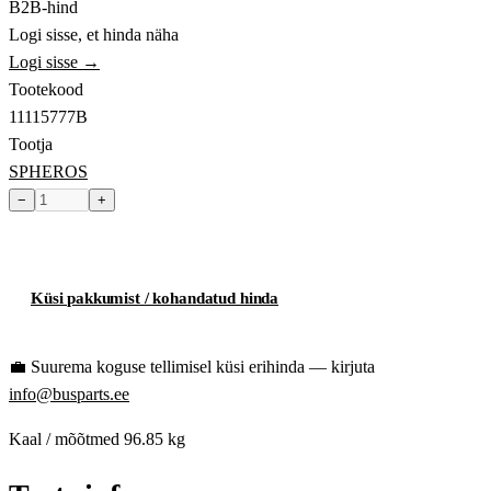
B2B-hind
Logi sisse, et hinda näha
Logi sisse →
Tootekood
11115777B
Tootja
SPHEROS
−
+
Toode hetkel laost otsas
Küsi pakkumist / kohandatud hinda
💼
Suurema koguse tellimisel küsi erihinda — kirjuta
info@busparts.ee
Kaal / mõõtmed
96.85 kg