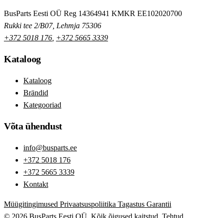
BusParts Eesti OÜ
Reg 14364941
KMKR EE102020700
Rukki tee 2/B07, Lehmja 75306
+372 5018 176
,
+372 5665 3339
Kataloog
Kataloog
Brändid
Kategooriad
Võta ühendust
info@busparts.ee
+372 5018 176
+372 5665 3339
Kontakt
Müügitingimused
Privaatsuspoliitika
Tagastus
Garantii
© 2026 BusParts Eesti OÜ. Kõik õigused kaitstud.
Tehtud