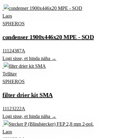
Laos
SPHEROS
condenser 1900x446x20 MPE - SOD
11124387A
Logi sisse, et hinda näha →
Tellitav
SPHEROS
filter drier kit SMA
11123222A
Logi sisse, et hinda näha →
Laos