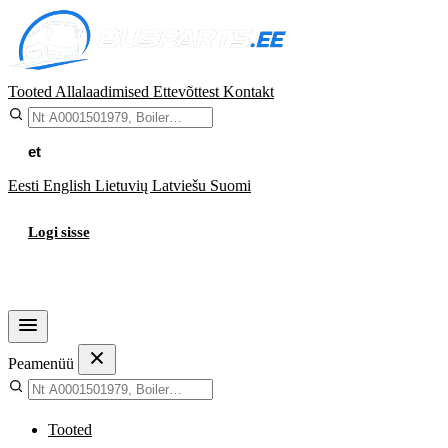
Tooted
Allalaadimised
Ettevõttest
Kontakt
et
Eesti
English
Lietuvių
Latviešu
Suomi
Logi sisse
Ostukorv
Peamenüü
Tooted