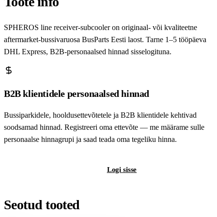
Toote info
SPHEROS line receiver-subcooler on originaal- või kvaliteetne
aftermarket-bussivaruosa BusParts Eesti laost. Tarne 1–5 tööpäeva
DHL Express, B2B-personaalsed hinnad sisselogituna.
B2B klientidele personaalsed hinnad
Bussiparkidele, hooldusettevõtetele ja B2B klientidele kehtivad
soodsamad hinnad. Registreeri oma ettevõte — me määrame sulle
personaalse hinnagrupi ja saad teada oma tegeliku hinna.
Registreeri B2B-kontot
Logi sisse
Seotud tooted