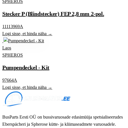
SPHEROS
Stecker P (Blindstecker) FEP 2,8 mm 2-pol.
11113969A
Logi sisse, et hinda näha →
Laos
SPHEROS
Pumpendeckel - Kit
97664A
Logi sisse, et hinda näha →
BusParts Eesti OÜ on bussivaruosade edasimüüja spetsialiseerudes
Eberspächeri ja Spherose kütte- ja kliimaseadmete varuosadele.