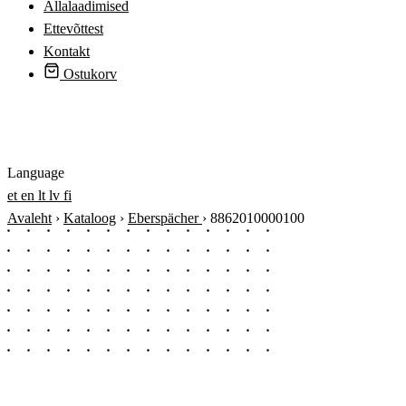
Allalaadimised
Ettevõttest
Kontakt
Ostukorv
Logi sisse
Language
et
en
lt
lv
fi
Avaleht
›
Kataloog
›
Eberspächer
›
8862010000100