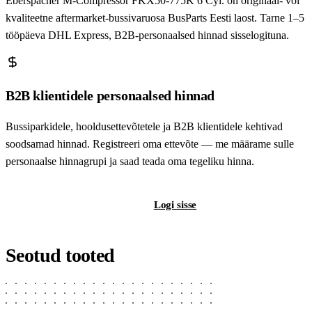
Eberspächer M-Compressor FKX50-775K 6 Cyl. on originaal- või
kvaliteetne aftermarket-bussivaruosa BusParts Eesti laost. Tarne 1–5
tööpäeva DHL Express, B2B-personaalsed hinnad sisselogituna.
B2B klientidele personaalsed hinnad
Bussiparkidele, hooldusettevõtetele ja B2B klientidele kehtivad
soodsamad hinnad. Registreeri oma ettevõte — me määrame sulle
personaalse hinnagrupi ja saad teada oma tegeliku hinna.
Registreeri B2B-kontot
Logi sisse
Seotud tooted