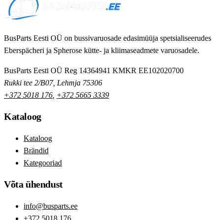
BusParts Eesti OÜ on bussivaruosade edasimüüja spetsialiseerudes
Eberspächeri ja Spherose kütte- ja kliimaseadmete varuosadele.
BusParts Eesti OÜ
Reg 14364941
KMKR EE102020700
Rukki tee 2/B07, Lehmja 75306
+372 5018 176
,
+372 5665 3339
Kataloog
Kataloog
Brändid
Kategooriad
Võta ühendust
info@busparts.ee
+372 5018 176