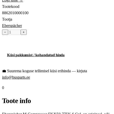
Logi sisse →
Tootekood
8862010000100
Tootja
Eberspächer
−
+
Toode hetkel laost otsas
Küsi pakkumist / kohandatud hinda
💼
Suurema koguse tellimisel küsi erihinda — kirjuta
info@busparts.ee
0
Toote info