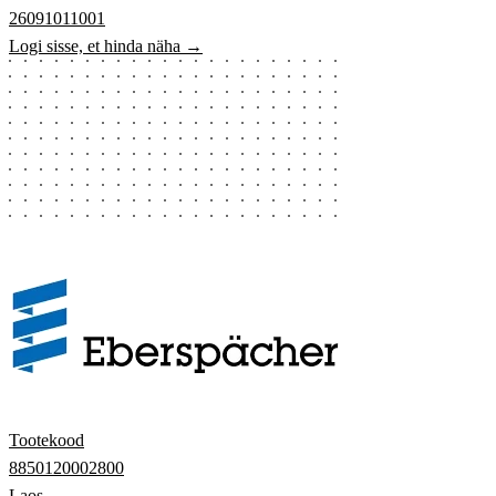
26091011001
Logi sisse, et hinda näha →
Tootekood
8850120002800
Laos