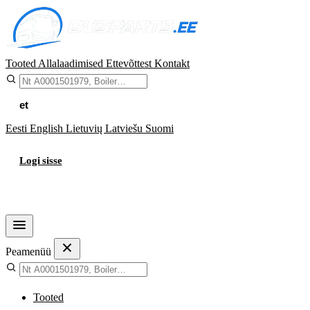
Tooted
Allalaadimised
Ettevõttest
Kontakt
et
Eesti
English
Lietuvių
Latviešu
Suomi
Logi sisse
Ostukorv
Peamenüü
Tooted