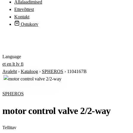
Allalaadimised
Ettevõttest
Kontakt
Ostukorv
Logi sisse
Language
et
en
lt
lv
fi
Avaleht
›
Kataloog
›
SPHEROS
›
1104167B
SPHEROS
motor control valve 2/2-way
Tellitav