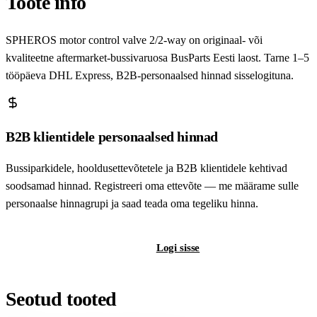
Toote info
SPHEROS motor control valve 2/2-way on originaal- või
kvaliteetne aftermarket-bussivaruosa BusParts Eesti laost. Tarne 1–5
tööpäeva DHL Express, B2B-personaalsed hinnad sisselogituna.
B2B klientidele personaalsed hinnad
Bussiparkidele, hooldusettevõtetele ja B2B klientidele kehtivad
soodsamad hinnad. Registreeri oma ettevõte — me määrame sulle
personaalse hinnagrupi ja saad teada oma tegeliku hinna.
Registreeri B2B-kontot
Logi sisse
Seotud tooted