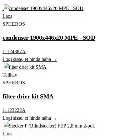
Laos
SPHEROS
condenser 1900x446x20 MPE - SOD
11124387A
Logi sisse, et hinda näha →
Tellitav
SPHEROS
filter drier kit SMA
11123222A
Logi sisse, et hinda näha →
Laos