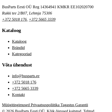
BusParts Eesti OÜ
Reg 14364941
KMKR EE102020700
Rukki tee 2/B07, Lehmja 75306
+372 5018 176
,
+372 5665 3339
Kataloog
Kataloog
Brändid
Kategooriad
Võta ühendust
info@busparts.ee
+372 5018 176
+372 5665 3339
Kontakt
Müügitingimused
Privaatsuspoliitika
Tagastus
Garantii
© 2026 BusParts Eesti OÜ. Kõik õigused kaitstud.
Tehtud