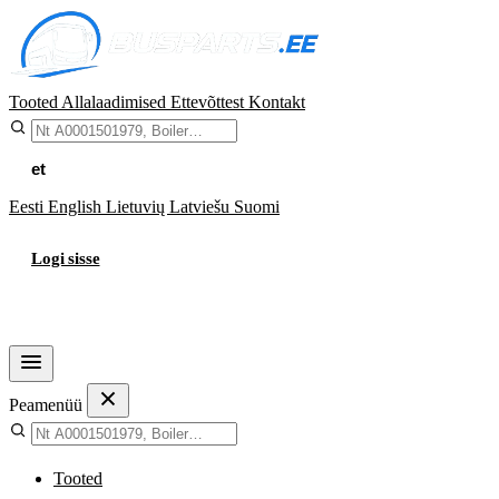
Tooted
Allalaadimised
Ettevõttest
Kontakt
et
Eesti
English
Lietuvių
Latviešu
Suomi
Logi sisse
Ostukorv
Peamenüü
Tooted