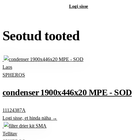
Registreeri B2B-kontot
Logi sisse
Seotud tooted
Laos
SPHEROS
condenser 1900x446x20 MPE - SOD
11124387A
Logi sisse, et hinda näha →
Tellitav