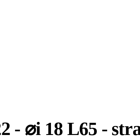
 - ⌀i 18 L65 - str