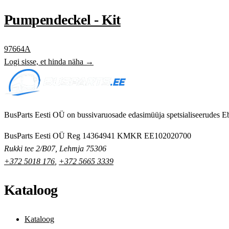
Pumpendeckel - Kit
97664A
Logi sisse, et hinda näha →
BusParts Eesti OÜ on bussivaruosade edasimüüja spetsialiseerudes Eb
BusParts Eesti OÜ
Reg 14364941
KMKR EE102020700
Rukki tee 2/B07, Lehmja 75306
+372 5018 176
,
+372 5665 3339
Kataloog
Kataloog