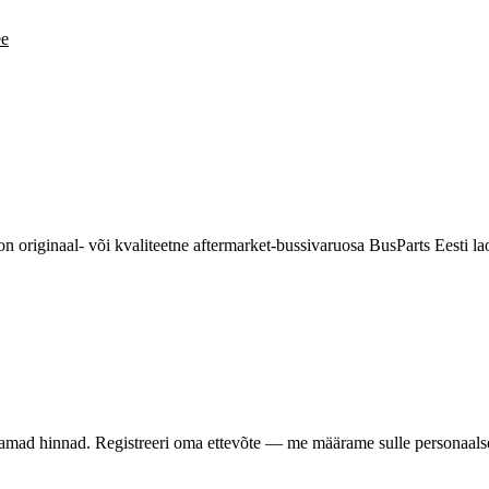
ee
n originaal- või kvaliteetne aftermarket-bussivaruosa BusParts Eesti
samad hinnad. Registreeri oma ettevõte — me määrame sulle personaalse