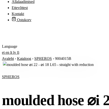
Allalaadimised
Ettevõttest
Kontakt
Ostukorv
Logi sisse
Language
et
en
lt
lv
fi
Avaleht
›
Kataloog
›
SPHEROS
›
9004015B
SPHEROS
moulded hose ⌀i 22