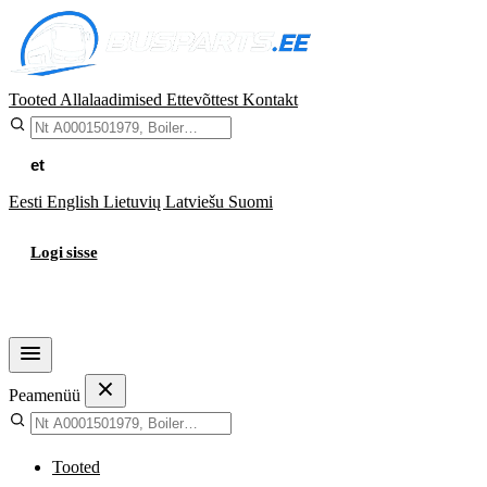
Tooted
Allalaadimised
Ettevõttest
Kontakt
et
Eesti
English
Lietuvių
Latviešu
Suomi
Logi sisse
Ostukorv
Peamenüü
Tooted