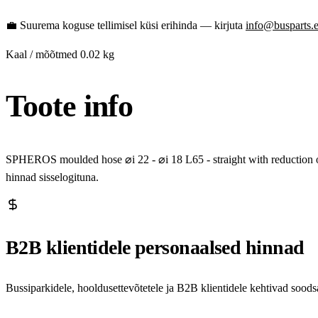
💼
Suurema koguse tellimisel küsi erihinda — kirjuta
info@busparts.
Kaal / mõõtmed
0.02 kg
Toote info
SPHEROS moulded hose ⌀i 22 - ⌀i 18 L65 - straight with reduction o
hinnad sisselogituna.
B2B klientidele personaalsed hinnad
Bussiparkidele, hooldusettevõtetele ja B2B klientidele kehtivad sood