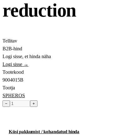
reduction
Tellitav
B2B-hind
Logi sisse, et hinda näha
Logi sisse →
Tootekood
9004015B
Tootja
SPHEROS
−
+
Toode hetkel laost otsas
Küsi pakkumist / kohandatud hinda