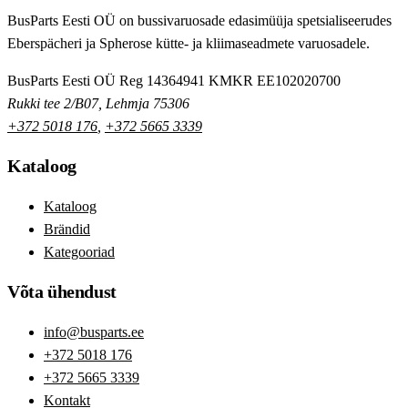
BusParts Eesti OÜ on bussivaruosade edasimüüja spetsialiseerudes
Eberspächeri ja Spherose kütte- ja kliimaseadmete varuosadele.
BusParts Eesti OÜ
Reg 14364941
KMKR EE102020700
Rukki tee 2/B07, Lehmja 75306
+372 5018 176
,
+372 5665 3339
Kataloog
Kataloog
Brändid
Kategooriad
Võta ühendust
info@busparts.ee
+372 5018 176
+372 5665 3339
Kontakt