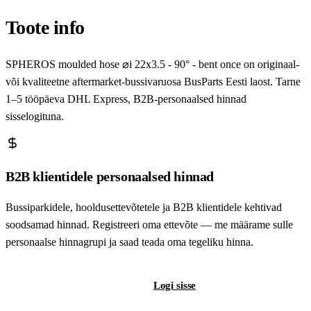
Toote info
SPHEROS moulded hose ⌀i 22x3.5 - 90° - bent once on originaal-
või kvaliteetne aftermarket-bussivaruosa BusParts Eesti laost. Tarne
1–5 tööpäeva DHL Express, B2B-personaalsed hinnad
sisselogituna.
B2B klientidele personaalsed hinnad
Bussiparkidele, hooldusettevõtetele ja B2B klientidele kehtivad
soodsamad hinnad. Registreeri oma ettevõte — me määrame sulle
personaalse hinnagrupi ja saad teada oma tegeliku hinna.
Registreeri B2B-kontot
Logi sisse