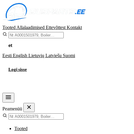
Tooted
Allalaadimised
Ettevõttest
Kontakt
et
Eesti
English
Lietuvių
Latviešu
Suomi
Logi sisse
Ostukorv
Peamenüü
Tooted