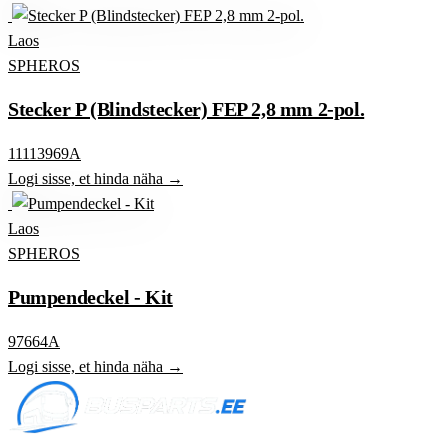
Laos
SPHEROS
Stecker P (Blindstecker) FEP 2,8 mm 2-pol.
11113969A
Logi sisse, et hinda näha →
Laos
SPHEROS
Pumpendeckel - Kit
97664A
Logi sisse, et hinda näha →