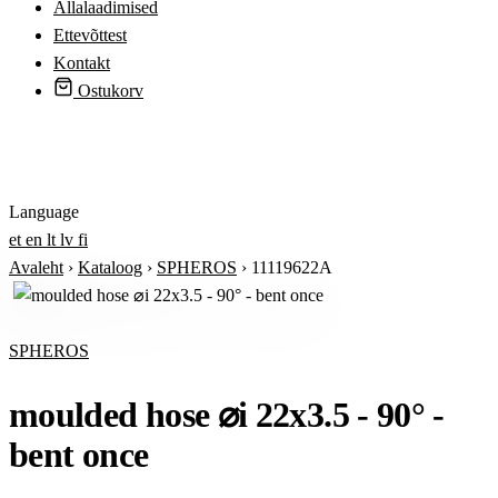
Allalaadimised
Ettevõttest
Kontakt
Ostukorv
Logi sisse
Language
et
en
lt
lv
fi
Avaleht
›
Kataloog
›
SPHEROS
›
11119622A
SPHEROS
moulded hose ⌀i 22x3.5 - 90° -
bent once