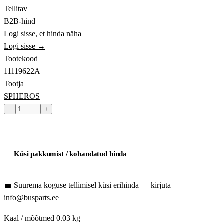
Tellitav
B2B-hind
Logi sisse, et hinda näha
Logi sisse →
Tootekood
11119622A
Tootja
SPHEROS
−
+
Toode hetkel laost otsas
Küsi pakkumist / kohandatud hinda
💼
Suurema koguse tellimisel küsi erihinda — kirjuta
info@busparts.ee
Kaal / mõõtmed
0.03 kg