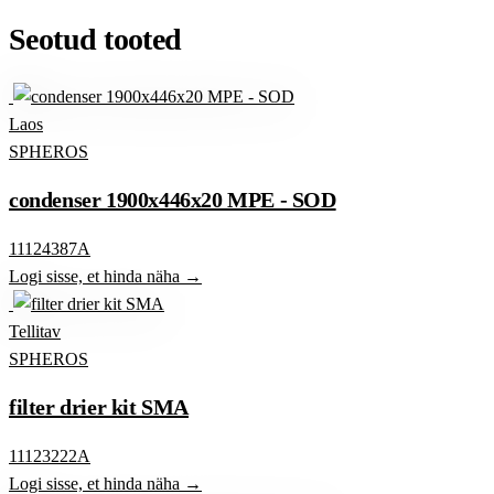
Seotud tooted
Laos
SPHEROS
condenser 1900x446x20 MPE - SOD
11124387A
Logi sisse, et hinda näha →
Tellitav
SPHEROS
filter drier kit SMA
11123222A
Logi sisse, et hinda näha →