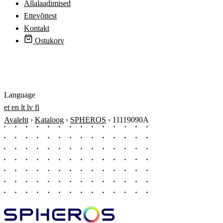
Allalaadimised
Ettevõttest
Kontakt
Ostukorv
Logi sisse
Language
et
en
lt
lv
fi
Avaleht
›
Kataloog
›
SPHEROS
›
11119090A