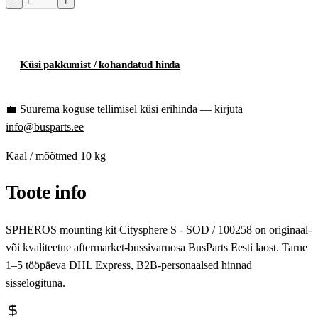
−
+
Toode hetkel laost otsas
Küsi pakkumist / kohandatud hinda
💼
Suurema koguse tellimisel küsi erihinda — kirjuta
info@busparts.ee
Kaal / mõõtmed
10 kg
Toote info
SPHEROS mounting kit Citysphere S - SOD / 100258 on originaal-
või kvaliteetne aftermarket-bussivaruosa BusParts Eesti laost. Tarne
1–5 tööpäeva DHL Express, B2B-personaalsed hinnad
sisselogituna.