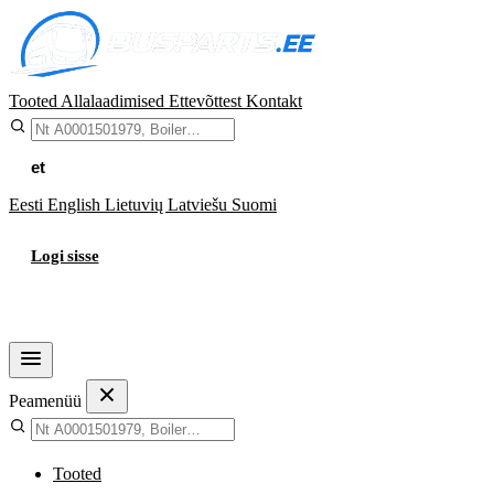
Tooted
Allalaadimised
Ettevõttest
Kontakt
et
Eesti
English
Lietuvių
Latviešu
Suomi
Logi sisse
Ostukorv
Peamenüü
Tooted