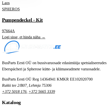
Laos
SPHEROS
Pumpendeckel - Kit
97664A
Logi sisse, et hinda näha →
BusParts Eesti OÜ on bussivaruosade edasimüüja spetsialiseerudes
Eberspächeri ja Spherose kütte- ja kliimaseadmete varuosadele.
BusParts Eesti OÜ
Reg 14364941
KMKR EE102020700
Rukki tee 2/B07, Lehmja 75306
+372 5018 176
,
+372 5665 3339
Kataloog