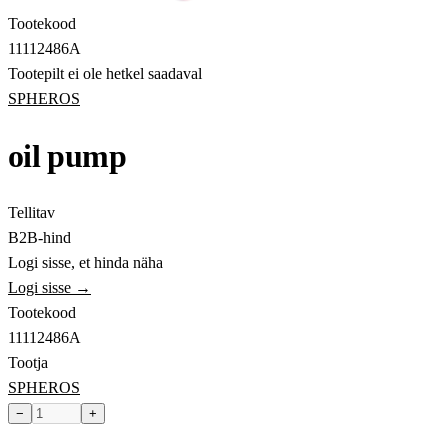
Tootekood
11112486A
Tootepilt ei ole hetkel saadaval
SPHEROS
oil pump
Tellitav
B2B-hind
Logi sisse, et hinda näha
Logi sisse →
Tootekood
11112486A
Tootja
SPHEROS
−
+
Toode hetkel laost otsas