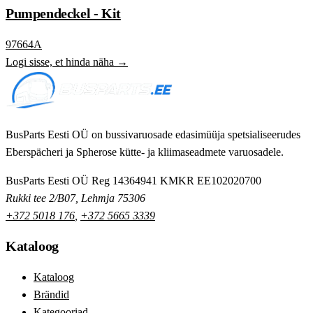
Pumpendeckel - Kit
97664A
Logi sisse, et hinda näha →
BusParts Eesti OÜ on bussivaruosade edasimüüja spetsialiseerudes
Eberspächeri ja Spherose kütte- ja kliimaseadmete varuosadele.
BusParts Eesti OÜ
Reg 14364941
KMKR EE102020700
Rukki tee 2/B07, Lehmja 75306
+372 5018 176
,
+372 5665 3339
Kataloog
Kataloog
Brändid
Kategooriad