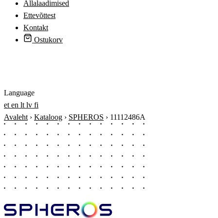
Allalaadimised
Ettevõttest
Kontakt
Ostukorv
Logi sisse
Language
et
en
lt
lv
fi
Avaleht
›
Kataloog
›
SPHEROS
›
11112486A