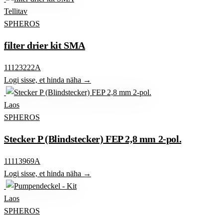
Tellitav
SPHEROS
filter drier kit SMA
11123222A
Logi sisse, et hinda näha →
Laos
SPHEROS
Stecker P (Blindstecker) FEP 2,8 mm 2-pol.
11113969A
Logi sisse, et hinda näha →
Laos
SPHEROS