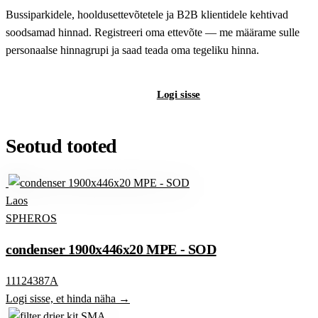
Bussiparkidele, hooldusettevõtetele ja B2B klientidele kehtivad
soodsamad hinnad. Registreeri oma ettevõte — me määrame sulle
personaalse hinnagrupi ja saad teada oma tegeliku hinna.
Registreeri B2B-kontot
Logi sisse
Seotud tooted
Laos
SPHEROS
condenser 1900x446x20 MPE - SOD
11124387A
Logi sisse, et hinda näha →