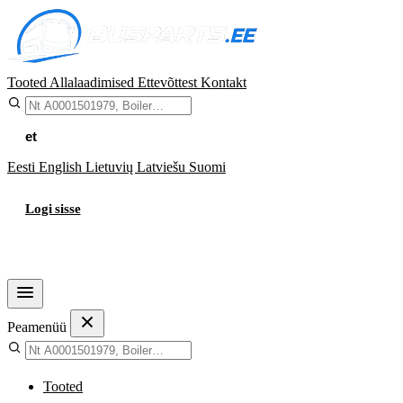
Tooted
Allalaadimised
Ettevõttest
Kontakt
et
Eesti
English
Lietuvių
Latviešu
Suomi
Logi sisse
Ostukorv
Peamenüü
Tooted