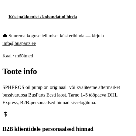
Küsi pakkumist / kohandatud hinda
💼
Suurema koguse tellimisel küsi erihinda — kirjuta
info@busparts.ee
Kaal / mõõtmed
Toote info
SPHEROS oil pump on originaal- või kvaliteetne aftermarket-
bussivaruosa BusParts Eesti laost. Tarne 1–5 tööpäeva DHL
Express, B2B-personaalsed hinnad sisselogituna.
B2B klientidele personaalsed hinnad