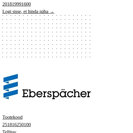
201819991600
Logi sisse, et hinda näha →
Tootekood
251816250100
Tellitav