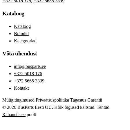
+372 5018 176
,
+372 5665 3339
Kataloog
Kataloog
Brändid
Kategooriad
Võta ühendust
info@busparts.ee
+372 5018 176
+372 5665 3339
Kontakt
Müügitingimused
Privaatsuspoliitika
Tagastus
Garantii
© 2026 BusParts Eesti OÜ. Kõik õigused kaitstud.
Tehtud
Rahanetis.ee
poolt