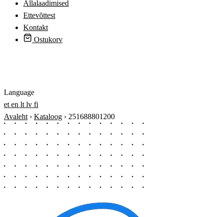
Allalaadimised
Ettevõttest
Kontakt
Ostukorv
Logi sisse
Language
et
en
lt
lv
fi
Avaleht
›
Kataloog
›
251688801200