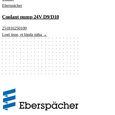
Eberspächer
Coolant pump 24V D9/D10
251816250100
Logi sisse, et hinda näha →