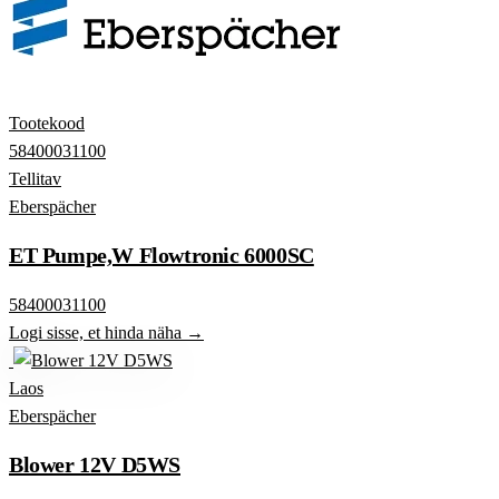
Tootekood
58400031100
Tellitav
Eberspächer
ET Pumpe,W Flowtronic 6000SC
58400031100
Logi sisse, et hinda näha →
Laos
Eberspächer
Blower 12V D5WS