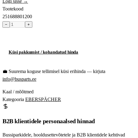
Logi sisse →
Tootekood
251688801200
−
+
Toode hetkel laost otsas
Küsi pakkumist / kohandatud hinda
💼
Suurema koguse tellimisel küsi erihinda — kirjuta
info@busparts.ee
Kaal / mõõtmed
Kategooria
EBERSPÄCHER
B2B klientidele personaalsed hinnad
Bussiparkidele, hooldusettevõtetele ja B2B klientidele kehtivad