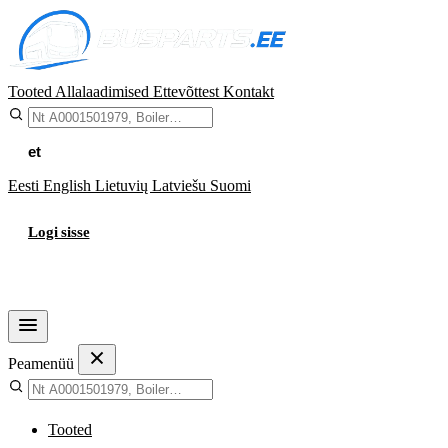
Tooted
Allalaadimised
Ettevõttest
Kontakt
et
Eesti
English
Lietuvių
Latviešu
Suomi
Logi sisse
Ostukorv
Peamenüü
Tooted