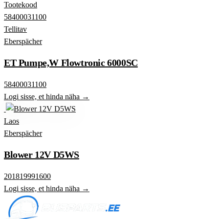
Tootekood
58400031100
Tellitav
Eberspächer
ET Pumpe,W Flowtronic 6000SC
58400031100
Logi sisse, et hinda näha →
Laos
Eberspächer
Blower 12V D5WS
201819991600
Logi sisse, et hinda näha →