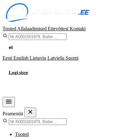
Tooted
Allalaadimised
Ettevõttest
Kontakt
et
Eesti
English
Lietuvių
Latviešu
Suomi
Logi sisse
Ostukorv
Peamenüü
Tooted