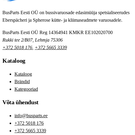
BusParts Eesti OÜ on bussivaruosade edasimüüja spetsialiseerudes
Eberspächeri ja Spherose kütte- ja kliimaseadmete varuosadele.
BusParts Eesti OÜ
Reg 14364941
KMKR EE102020700
Rukki tee 2/B07, Lehmja 75306
+372 5018 176
,
+372 5665 3339
Kataloog
Kataloog
Brändid
Kategooriad
Võta ühendust
info@busparts.ee
+372 5018 176
+372 5665 3339