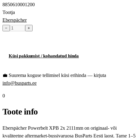
8850610001200
Tootja
Eberspächer
−
+
Toode hetkel laost otsas
Küsi pakkumist / kohandatud hinda
💼
Suurema koguse tellimisel küsi erihinda — kirjuta
info@busparts.ee
0
Toote info
Eberspächer Powerbelt XPB 2x 2111mm on originaal- või
kvaliteetne aftermarket-bussivaruosa BusParts Eesti laost. Tarne 1–5