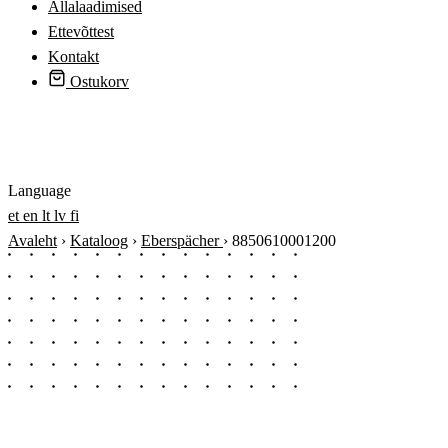
Allalaadimised
Ettevõttest
Kontakt
Ostukorv
Logi sisse
Language
et
en
lt
lv
fi
Avaleht
›
Kataloog
›
Eberspächer
›
8850610001200