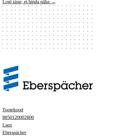
Logi sisse, et hinda näha →
Tootekood
8850120002800
Laos
Eberspächer