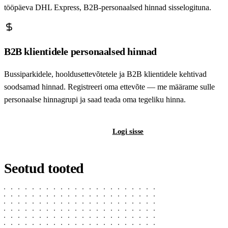
tööpäeva DHL Express, B2B-personaalsed hinnad sisselogituna.
B2B klientidele personaalsed hinnad
Bussiparkidele, hooldusettevõtetele ja B2B klientidele kehtivad
soodsamad hinnad. Registreeri oma ettevõte — me määrame sulle
personaalse hinnagrupi ja saad teada oma tegeliku hinna.
Registreeri B2B-kontot
Logi sisse
Seotud tooted