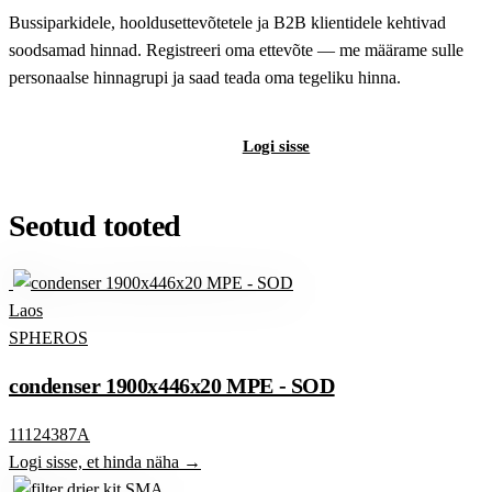
Bussiparkidele, hooldusettevõtetele ja B2B klientidele kehtivad
soodsamad hinnad. Registreeri oma ettevõte — me määrame sulle
personaalse hinnagrupi ja saad teada oma tegeliku hinna.
Registreeri B2B-kontot
Logi sisse
Seotud tooted
Laos
SPHEROS
condenser 1900x446x20 MPE - SOD
11124387A
Logi sisse, et hinda näha →