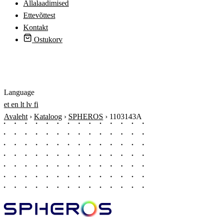
Allalaadimised
Ettevõttest
Kontakt
Ostukorv
Logi sisse
Language
et
en
lt
lv
fi
Avaleht
›
Kataloog
›
SPHEROS
›
1103143A