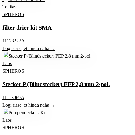
Tellitav
SPHEROS
filter drier kit SMA
11123222A
Logi sisse, et hinda näha →
Laos
SPHEROS
Stecker P (Blindstecker) FEP 2,8 mm 2-pol.
11113969A
Logi sisse, et hinda näha →
Laos
SPHEROS