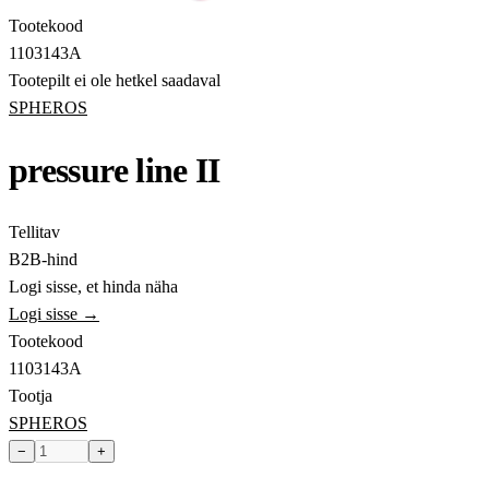
Tootekood
1103143A
Tootepilt ei ole hetkel saadaval
SPHEROS
pressure line II
Tellitav
B2B-hind
Logi sisse, et hinda näha
Logi sisse →
Tootekood
1103143A
Tootja
SPHEROS
−
+
Toode hetkel laost otsas