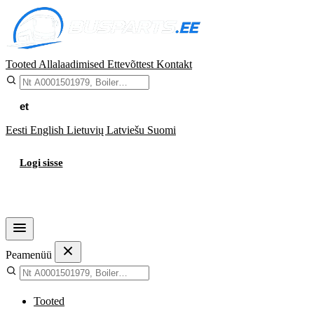
Tooted
Allalaadimised
Ettevõttest
Kontakt
et
Eesti
English
Lietuvių
Latviešu
Suomi
Logi sisse
Ostukorv
Peamenüü
Tooted