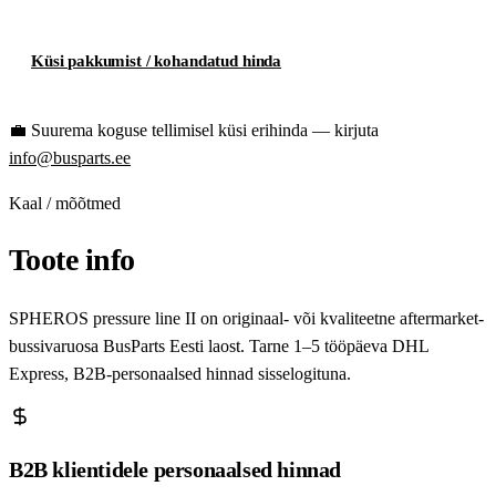
Küsi pakkumist / kohandatud hinda
💼
Suurema koguse tellimisel küsi erihinda — kirjuta
info@busparts.ee
Kaal / mõõtmed
Toote info
SPHEROS pressure line II on originaal- või kvaliteetne aftermarket-
bussivaruosa BusParts Eesti laost. Tarne 1–5 tööpäeva DHL
Express, B2B-personaalsed hinnad sisselogituna.
B2B klientidele personaalsed hinnad