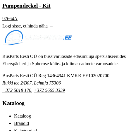
Pumpendeckel - Kit
97664A
Logi sisse, et hinda näha →
BusParts Eesti OÜ on bussivaruosade edasimüüja spetsialiseerudes
Eberspächeri ja Spherose kütte- ja kliimaseadmete varuosadele.
BusParts Eesti OÜ
Reg 14364941
KMKR EE102020700
Rukki tee 2/B07, Lehmja 75306
+372 5018 176
,
+372 5665 3339
Kataloog
Kataloog
Brändid
Kategooriad