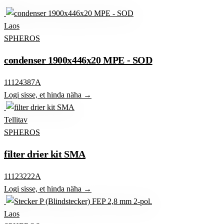
Laos
SPHEROS
condenser 1900x446x20 MPE - SOD
11124387A
Logi sisse, et hinda näha →
Tellitav
SPHEROS
filter drier kit SMA
11123222A
Logi sisse, et hinda näha →
Laos