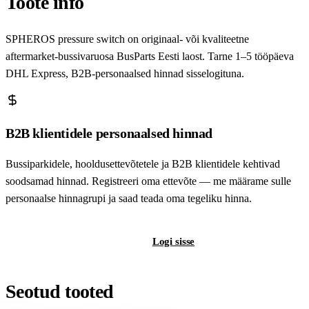
Toote info
SPHEROS pressure switch on originaal- või kvaliteetne
aftermarket-bussivaruosa BusParts Eesti laost. Tarne 1–5 tööpäeva
DHL Express, B2B-personaalsed hinnad sisselogituna.
B2B klientidele personaalsed hinnad
Bussiparkidele, hooldusettevõtetele ja B2B klientidele kehtivad
soodsamad hinnad. Registreeri oma ettevõte — me määrame sulle
personaalse hinnagrupi ja saad teada oma tegeliku hinna.
Registreeri B2B-kontot
Logi sisse
Seotud tooted