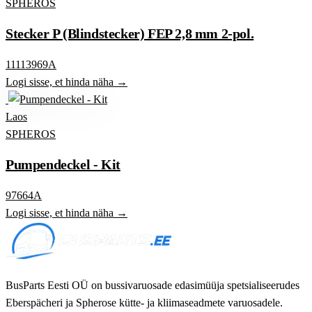
SPHEROS
Stecker P (Blindstecker) FEP 2,8 mm 2-pol.
11113969A
Logi sisse, et hinda näha →
Laos
SPHEROS
Pumpendeckel - Kit
97664A
Logi sisse, et hinda näha →
BusParts Eesti OÜ on bussivaruosade edasimüüja spetsialiseerudes
Eberspächeri ja Spherose kütte- ja kliimaseadmete varuosadele.