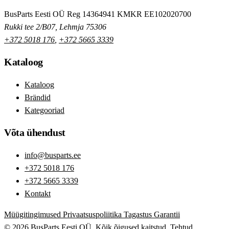
BusParts Eesti OÜ
Reg 14364941
KMKR EE102020700
Rukki tee 2/B07, Lehmja 75306
+372 5018 176
,
+372 5665 3339
Kataloog
Kataloog
Brändid
Kategooriad
Võta ühendust
info@busparts.ee
+372 5018 176
+372 5665 3339
Kontakt
Müügitingimused
Privaatsuspoliitika
Tagastus
Garantii
© 2026 BusParts Eesti OÜ. Kõik õigused kaitstud.
Tehtud