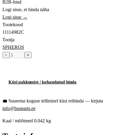
B2B-hind
Logi sisse, et hinda näha
Logi sisse →
Tootekood
11114982C
Tootja
SPHEROS
−
+
Toode hetkel laost otsas
Küsi pakkumist / kohandatud hinda
💼
Suurema koguse tellimisel küsi erihinda — kirjuta
info@busparts.ee
Kaal / mõõtmed
0.042 kg