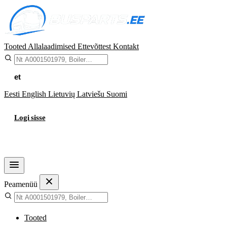
Tooted
Allalaadimised
Ettevõttest
Kontakt
et
Eesti
English
Lietuvių
Latviešu
Suomi
Logi sisse
Ostukorv
Peamenüü
Tooted