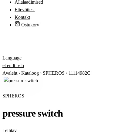
Allalaadimised
Ettevõttest
Kontakt
Ostukorv
Logi sisse
Language
et
en
lt
lv
fi
Avaleht
›
Kataloog
›
SPHEROS
›
11114982C
SPHEROS
pressure switch
Tellitav