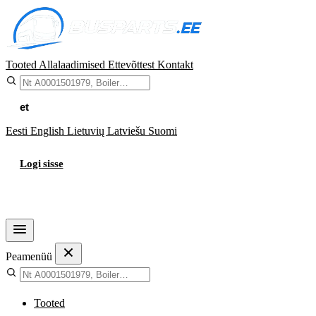
Tooted
Allalaadimised
Ettevõttest
Kontakt
et
Eesti
English
Lietuvių
Latviešu
Suomi
Logi sisse
Ostukorv
Peamenüü
Tooted