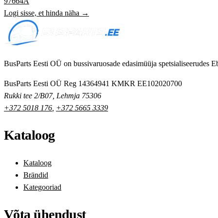
97664A
Logi sisse, et hinda näha →
BusParts Eesti OÜ on bussivaruosade edasimüüja spetsialiseerudes Eb
BusParts Eesti OÜ
Reg 14364941
KMKR EE102020700
Rukki tee 2/B07, Lehmja 75306
+372 5018 176
,
+372 5665 3339
Kataloog
Kataloog
Brändid
Kategooriad
Võta ühendust