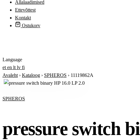
Allalaadimised
Ettevõttest
Kontakt
Ostukorv
Logi sisse
Language
et
en
lt
lv
fi
Avaleht
›
Kataloog
›
SPHEROS
›
11119862A
SPHEROS
pressure switch b