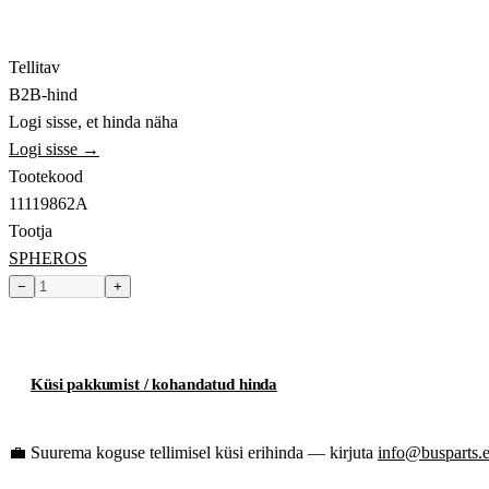
Tellitav
B2B-hind
Logi sisse, et hinda näha
Logi sisse →
Tootekood
11119862A
Tootja
SPHEROS
−
+
Toode hetkel laost otsas
Küsi pakkumist / kohandatud hinda
💼
Suurema koguse tellimisel küsi erihinda — kirjuta
info@busparts.