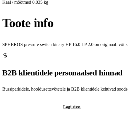
Kaal / mõõtmed
0.035 kg
Toote info
SPHEROS pressure switch binary HP 16.0 LP 2.0 on originaal- või kv
B2B klientidele personaalsed hinnad
Bussiparkidele, hooldusettevõtetele ja B2B klientidele kehtivad sood
Registreeri B2B-kontot
Logi sisse