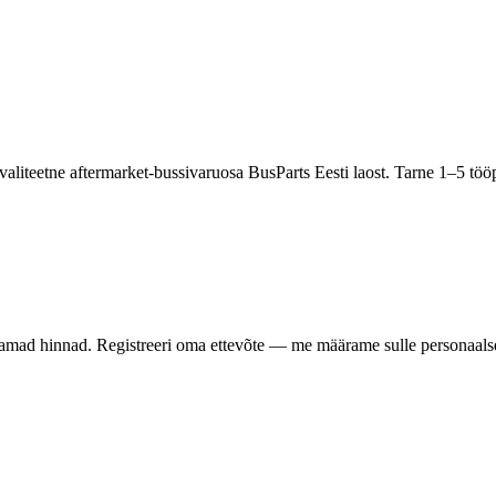
aliteetne aftermarket-bussivaruosa BusParts Eesti laost. Tarne 1–5 t
samad hinnad. Registreeri oma ettevõte — me määrame sulle personaalse