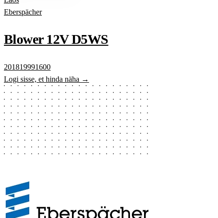
Eberspächer
Blower 12V D5WS
201819991600
Logi sisse, et hinda näha →