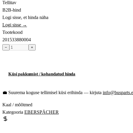
Tellitav
B2B-hind
Logi sisse, et hinda näha
Logi sisse →
Tootekood
201533880004
−
+
Toode hetkel laost otsas
Küsi pakkumist / kohandatud hinda
💼
Suurema koguse tellimisel küsi erihinda — kirjuta
info@busparts.
Kaal / mõõtmed
Kategooria
EBERSPÄCHER