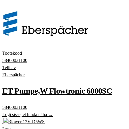
Tootekood
58400031100
Tellitav
Eberspächer
ET Pumpe,W Flowtronic 6000SC
58400031100
Logi sisse, et hinda näha →
Laos