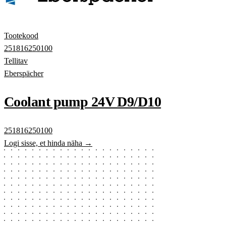
Tootekood
251816250100
Tellitav
Eberspächer
Coolant pump 24V D9/D10
251816250100
Logi sisse, et hinda näha →