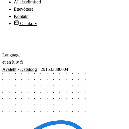
Allalaadimised
Ettevõttest
Kontakt
Ostukorv
Logi sisse
Language
et
en
lt
lv
fi
Avaleht
›
Kataloog
›
201533880004