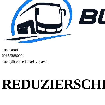
Tootekood
201533880004
Tootepilt ei ole hetkel saadaval
REDUZIERSCH