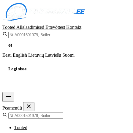
Tooted
Allalaadimised
Ettevõttest
Kontakt
et
Eesti
English
Lietuvių
Latviešu
Suomi
Logi sisse
Ostukorv
Peamenüü
Tooted