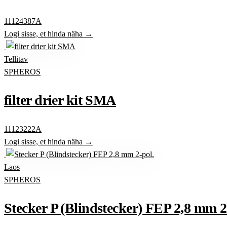
11124387A
Logi sisse, et hinda näha →
Tellitav
SPHEROS
filter drier kit SMA
11123222A
Logi sisse, et hinda näha →
Laos
SPHEROS
Stecker P (Blindstecker) FEP 2,8 mm 2