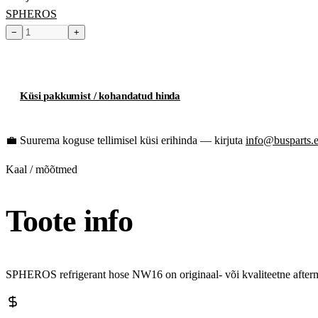
SPHEROS
−
+
Toode hetkel laost otsas
Küsi pakkumist / kohandatud hinda
💼
Suurema koguse tellimisel küsi erihinda — kirjuta
info@busparts.
Kaal / mõõtmed
Toote info
SPHEROS refrigerant hose NW16 on originaal- või kvaliteetne afterm