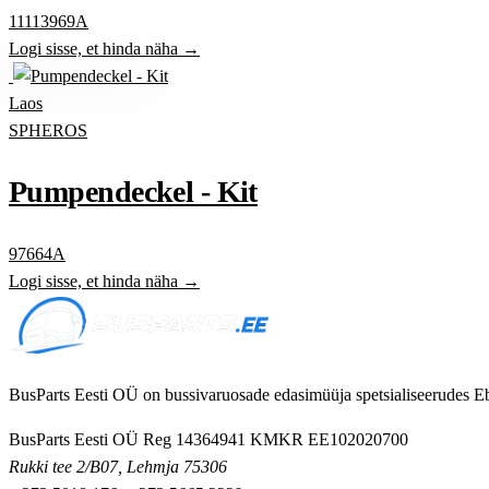
11113969A
Logi sisse, et hinda näha →
Laos
SPHEROS
Pumpendeckel - Kit
97664A
Logi sisse, et hinda näha →
BusParts Eesti OÜ on bussivaruosade edasimüüja spetsialiseerudes Eb
BusParts Eesti OÜ
Reg 14364941
KMKR EE102020700
Rukki tee 2/B07, Lehmja 75306