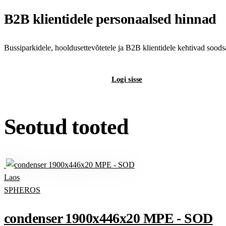
B2B klientidele personaalsed hinnad
Bussiparkidele, hooldusettevõtetele ja B2B klientidele kehtivad sood
Registreeri B2B-kontot
Logi sisse
Seotud tooted
Laos
SPHEROS
condenser 1900x446x20 MPE - SOD