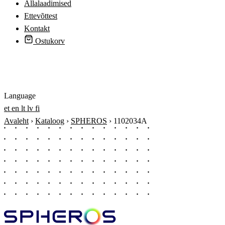
Allalaadimised
Ettevõttest
Kontakt
Ostukorv
Logi sisse
Language
et
en
lt
lv
fi
Avaleht
›
Kataloog
›
SPHEROS
›
1102034A