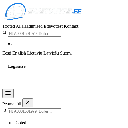
Tooted
Allalaadimised
Ettevõttest
Kontakt
et
Eesti
English
Lietuvių
Latviešu
Suomi
Logi sisse
Ostukorv
Peamenüü
Tooted