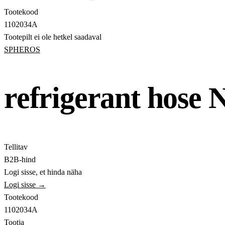
Tootekood
1102034A
Tootepilt ei ole hetkel saadaval
SPHEROS
refrigerant hose
Tellitav
B2B-hind
Logi sisse, et hinda näha
Logi sisse →
Tootekood
1102034A
Tootja