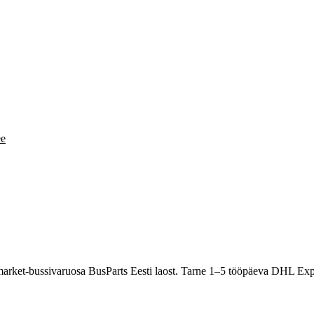
ee
arket-bussivaruosa BusParts Eesti laost. Tarne 1–5 tööpäeva DHL Exp