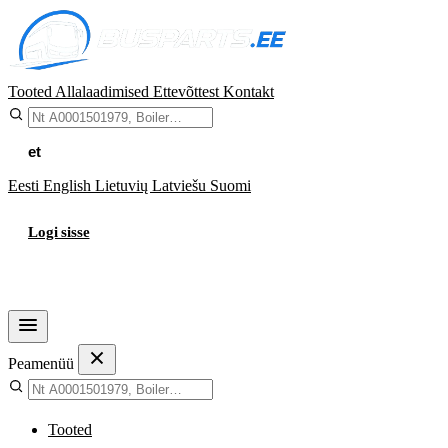
Tooted
Allalaadimised
Ettevõttest
Kontakt
et
Eesti
English
Lietuvių
Latviešu
Suomi
Logi sisse
Ostukorv
Peamenüü
Tooted