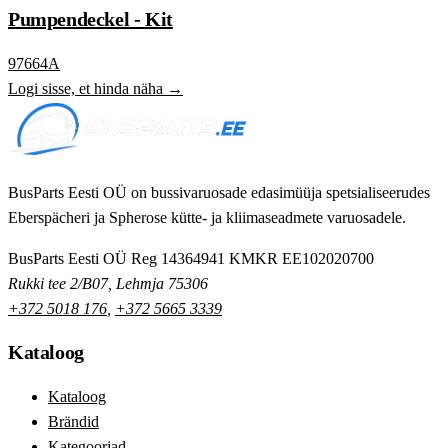
Pumpendeckel - Kit
97664A
Logi sisse, et hinda näha →
BusParts Eesti OÜ on bussivaruosade edasimüüja spetsialiseerudes
Eberspächeri ja Spherose kütte- ja kliimaseadmete varuosadele.
BusParts Eesti OÜ
Reg 14364941
KMKR EE102020700
Rukki tee 2/B07, Lehmja 75306
+372 5018 176
,
+372 5665 3339
Kataloog
Kataloog
Brändid
Kategooriad