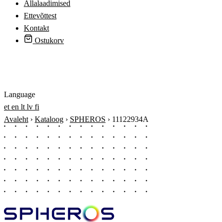
Allalaadimised
Ettevõttest
Kontakt
Ostukorv
Logi sisse
Language
et
en
lt
lv
fi
Avaleht
›
Kataloog
›
SPHEROS
›
11122934A