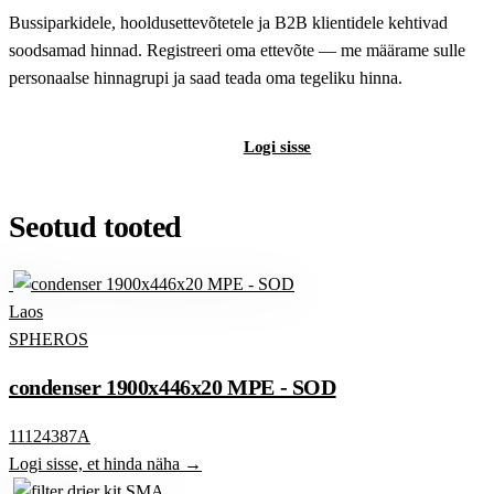
Bussiparkidele, hooldusettevõtetele ja B2B klientidele kehtivad
soodsamad hinnad. Registreeri oma ettevõte — me määrame sulle
personaalse hinnagrupi ja saad teada oma tegeliku hinna.
Registreeri B2B-kontot
Logi sisse
Seotud tooted
Laos
SPHEROS
condenser 1900x446x20 MPE - SOD
11124387A
Logi sisse, et hinda näha →