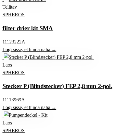
Tellitav
SPHEROS
filter drier kit SMA
11123222A
Logi sisse, et hinda näha →
Laos
SPHEROS
Stecker P (Blindstecker) FEP 2,8 mm 2-pol.
11113969A
Logi sisse, et hinda näha →
Laos
SPHEROS