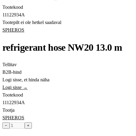
Tootekood
11122934A
Tootepilt ei ole hetkel saadaval
SPHEROS
refrigerant hose NW20 13.0 m
Tellitav
B2B-hind
Logi sisse, et hinda näha
Logi sisse →
Tootekood
11122934A
Tootja
SPHEROS
−
+
Toode hetkel laost otsas