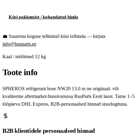
Küsi pakkumist / kohandatud hinda
💼
Suurema koguse tellimisel küsi erihinda — kirjuta
info@busparts.ee
Kaal / mõõtmed
12 kg
Toote info
SPHEROS refrigerant hose NW20 13.0 m on originaal- või
kvaliteetne aftermarket-bussivaruosa BusParts Eesti laost. Tarne 1–5
tööpäeva DHL Express, B2B-personaalsed hinnad sisselogituna.
B2B klientidele personaalsed hinnad