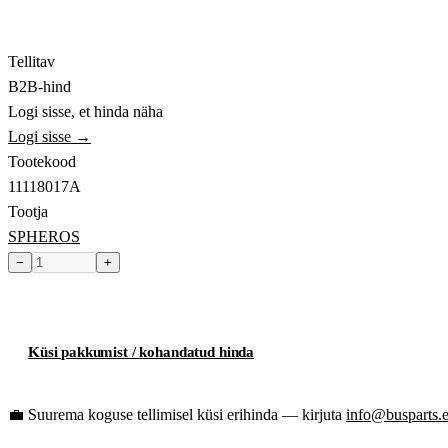
Tellitav
B2B-hind
Logi sisse, et hinda näha
Logi sisse →
Tootekood
11118017A
Tootja
SPHEROS
−
+
Toode hetkel laost otsas
Küsi pakkumist / kohandatud hinda
💼
Suurema koguse tellimisel küsi erihinda — kirjuta
info@busparts.