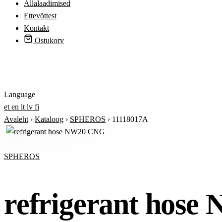
Allalaadimised
Ettevõttest
Kontakt
Ostukorv
Logi sisse
Language
et
en
lt
lv
fi
Avaleht
›
Kataloog
›
SPHEROS
›
11118017A
SPHEROS
refrigerant hos