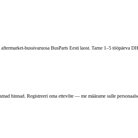
ftermarket-bussivaruosa BusParts Eesti laost. Tarne 1–5 tööpäeva DH
samad hinnad. Registreeri oma ettevõte — me määrame sulle personaalse