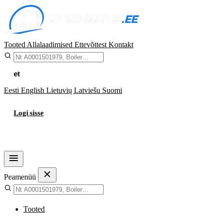
Tooted
Allalaadimised
Ettevõttest
Kontakt
et
Eesti
English
Lietuvių
Latviešu
Suomi
Logi sisse
Ostukorv
Peamenüü
Tooted