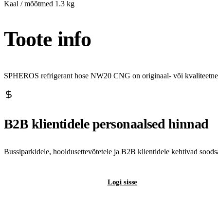
Kaal / mõõtmed
1.3 kg
Toote info
SPHEROS refrigerant hose NW20 CNG on originaal- või kvaliteetne a
B2B klientidele personaalsed hinnad
Bussiparkidele, hooldusettevõtetele ja B2B klientidele kehtivad sood
Registreeri B2B-kontot
Logi sisse