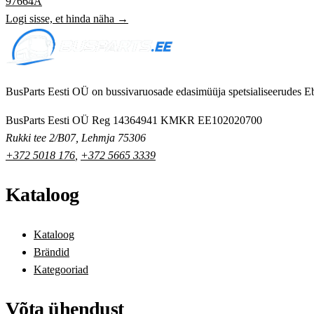
97664A
Logi sisse, et hinda näha →
BusParts Eesti OÜ on bussivaruosade edasimüüja spetsialiseerudes Eb
BusParts Eesti OÜ
Reg 14364941
KMKR EE102020700
Rukki tee 2/B07, Lehmja 75306
+372 5018 176
,
+372 5665 3339
Kataloog
Kataloog
Brändid
Kategooriad
Võta ühendust