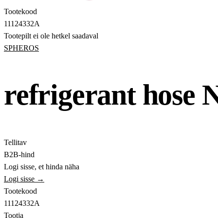
Tootekood
11124332A
Tootepilt ei ole hetkel saadaval
SPHEROS
refrigerant hose
Tellitav
B2B-hind
Logi sisse, et hinda näha
Logi sisse →
Tootekood
11124332A
Tootja