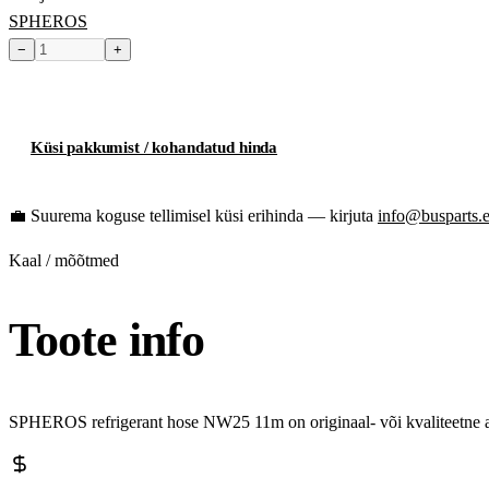
SPHEROS
−
+
Toode hetkel laost otsas
Küsi pakkumist / kohandatud hinda
💼
Suurema koguse tellimisel küsi erihinda — kirjuta
info@busparts.
Kaal / mõõtmed
Toote info
SPHEROS refrigerant hose NW25 11m on originaal- või kvaliteetne af