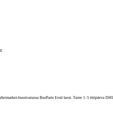
ee
termarket-bussivaruosa BusParts Eesti laost. Tarne 1–5 tööpäeva DHL