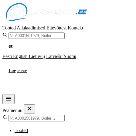
Tooted
Allalaadimised
Ettevõttest
Kontakt
et
Eesti
English
Lietuvių
Latviešu
Suomi
Logi sisse
Ostukorv
Peamenüü
Tooted