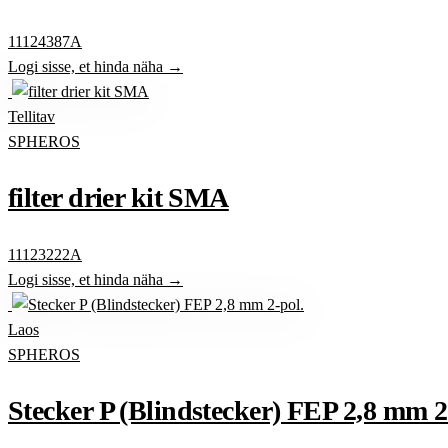
11124387A
Logi sisse, et hinda näha →
Tellitav
SPHEROS
filter drier kit SMA
11123222A
Logi sisse, et hinda näha →
Laos
SPHEROS
Stecker P (Blindstecker) FEP 2,8 mm 2