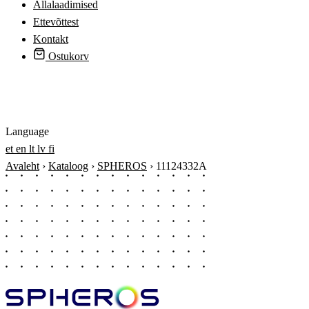
Allalaadimised
Ettevõttest
Kontakt
Ostukorv
Logi sisse
Language
et
en
lt
lv
fi
Avaleht
›
Kataloog
›
SPHEROS
›
11124332A