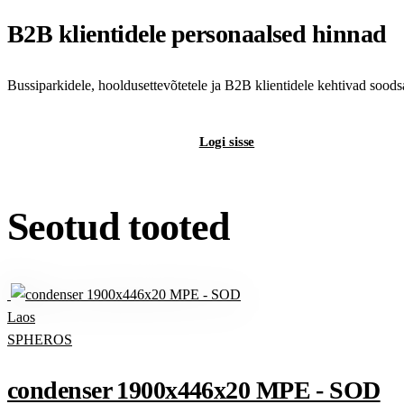
B2B klientidele personaalsed hinnad
Bussiparkidele, hooldusettevõtetele ja B2B klientidele kehtivad sood
Registreeri B2B-kontot
Logi sisse
Seotud tooted
Laos
SPHEROS
condenser 1900x446x20 MPE - SOD