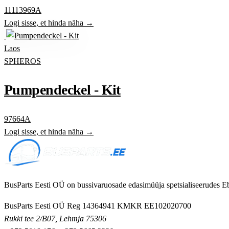
11113969A
Logi sisse, et hinda näha →
Laos
SPHEROS
Pumpendeckel - Kit
97664A
Logi sisse, et hinda näha →
BusParts Eesti OÜ on bussivaruosade edasimüüja spetsialiseerudes Eb
BusParts Eesti OÜ
Reg 14364941
KMKR EE102020700
Rukki tee 2/B07, Lehmja 75306