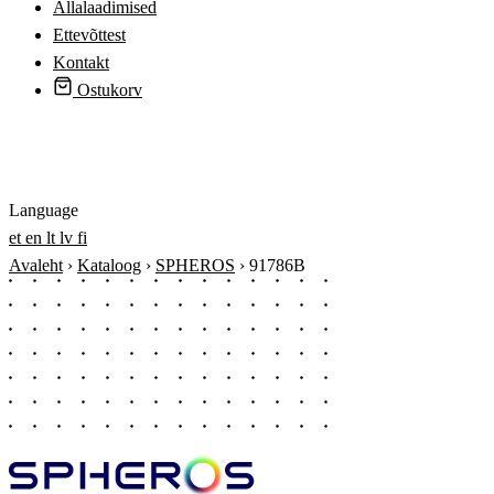
Allalaadimised
Ettevõttest
Kontakt
Ostukorv
Logi sisse
Language
et
en
lt
lv
fi
Avaleht
›
Kataloog
›
SPHEROS
›
91786B