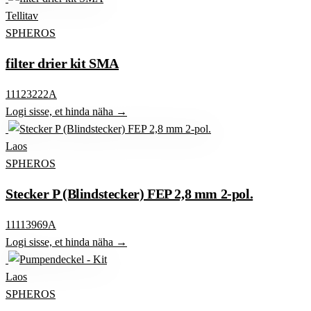
Tellitav
SPHEROS
filter drier kit SMA
11123222A
Logi sisse, et hinda näha →
Laos
SPHEROS
Stecker P (Blindstecker) FEP 2,8 mm 2-pol.
11113969A
Logi sisse, et hinda näha →
Laos
SPHEROS