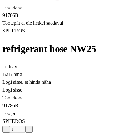
Tootekood
91786B
Tootepilt ei ole hetkel saadaval
SPHEROS
refrigerant hose NW25
Tellitav
B2B-hind
Logi sisse, et hinda näha
Logi sisse →
Tootekood
91786B
Tootja
SPHEROS
−
+
Toode hetkel laost otsas