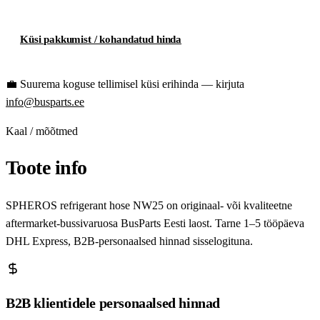
Küsi pakkumist / kohandatud hinda
💼
Suurema koguse tellimisel küsi erihinda — kirjuta
info@busparts.ee
Kaal / mõõtmed
Toote info
SPHEROS refrigerant hose NW25 on originaal- või kvaliteetne
aftermarket-bussivaruosa BusParts Eesti laost. Tarne 1–5 tööpäeva
DHL Express, B2B-personaalsed hinnad sisselogituna.
B2B klientidele personaalsed hinnad