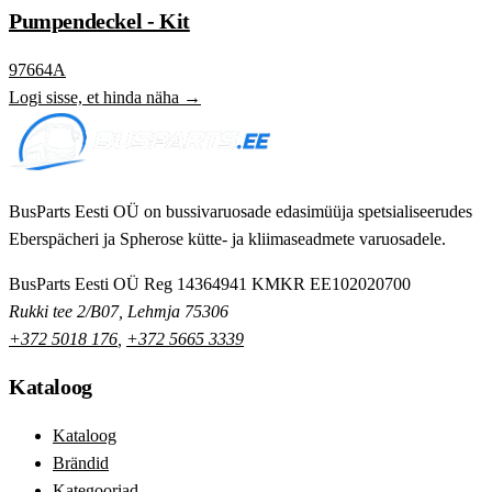
Pumpendeckel - Kit
97664A
Logi sisse, et hinda näha →
BusParts Eesti OÜ on bussivaruosade edasimüüja spetsialiseerudes
Eberspächeri ja Spherose kütte- ja kliimaseadmete varuosadele.
BusParts Eesti OÜ
Reg 14364941
KMKR EE102020700
Rukki tee 2/B07, Lehmja 75306
+372 5018 176
,
+372 5665 3339
Kataloog
Kataloog
Brändid
Kategooriad