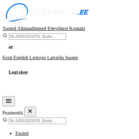
Tooted
Allalaadimised
Ettevõttest
Kontakt
et
Eesti
English
Lietuvių
Latviešu
Suomi
Logi sisse
Ostukorv
Peamenüü
Tooted