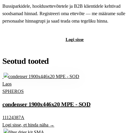
Bussiparkidele, hooldusettevõtetele ja B2B klientidele kehtivad
soodsamad hinnad. Registreeri oma ettevõte — me määrame sulle
personaalse hinnagrupi ja saad teada oma tegeliku hinna.
Registreeri B2B-kontot
Logi sisse
Seotud tooted
Laos
SPHEROS
condenser 1900x446x20 MPE - SOD
11124387A
Logi sisse, et hinda näha →