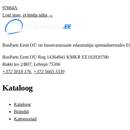
97664A
Logi sisse, et hinda näha →
BusParts Eesti OÜ on bussivaruosade edasimüüja spetsialiseerudes Eb
BusParts Eesti OÜ
Reg 14364941
KMKR EE102020700
Rukki tee 2/B07, Lehmja 75306
+372 5018 176
,
+372 5665 3339
Kataloog
Kataloog
Brändid
Kategooriad