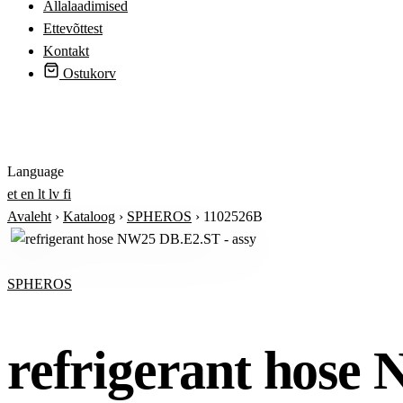
Allalaadimised
Ettevõttest
Kontakt
Ostukorv
Logi sisse
Language
et
en
lt
lv
fi
Avaleht
›
Kataloog
›
SPHEROS
›
1102526B
SPHEROS
refrigerant hose