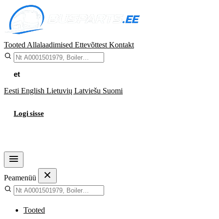
Tooted
Allalaadimised
Ettevõttest
Kontakt
et
Eesti
English
Lietuvių
Latviešu
Suomi
Logi sisse
Ostukorv
Peamenüü
Tooted