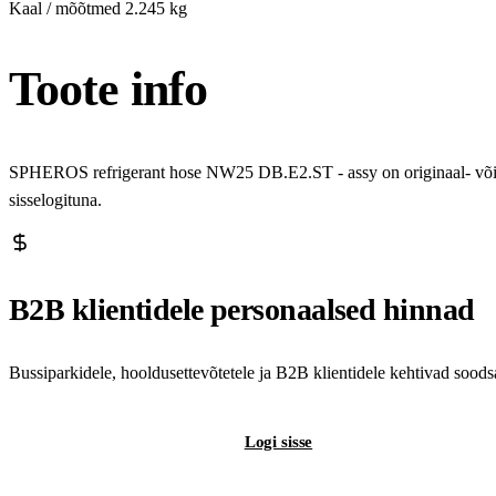
Kaal / mõõtmed
2.245 kg
Toote info
SPHEROS refrigerant hose NW25 DB.E2.ST - assy on originaal- või k
sisselogituna.
B2B klientidele personaalsed hinnad
Bussiparkidele, hooldusettevõtetele ja B2B klientidele kehtivad sood
Registreeri B2B-kontot
Logi sisse