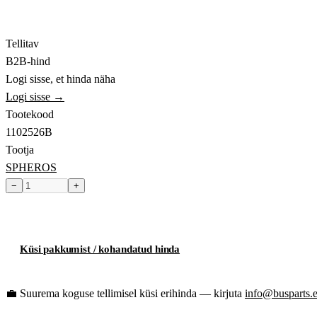
Tellitav
B2B-hind
Logi sisse, et hinda näha
Logi sisse →
Tootekood
1102526B
Tootja
SPHEROS
−
+
Toode hetkel laost otsas
Küsi pakkumist / kohandatud hinda
💼
Suurema koguse tellimisel küsi erihinda — kirjuta
info@busparts.