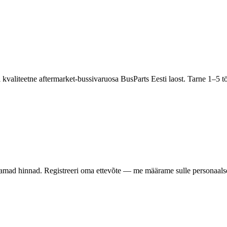
valiteetne aftermarket-bussivaruosa BusParts Eesti laost. Tarne 1–5
samad hinnad. Registreeri oma ettevõte — me määrame sulle personaalse