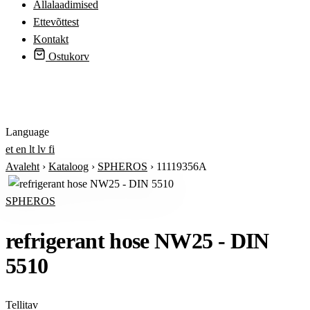
Allalaadimised
Ettevõttest
Kontakt
Ostukorv
Logi sisse
Language
et
en
lt
lv
fi
Avaleht
›
Kataloog
›
SPHEROS
›
11119356A
SPHEROS
refrigerant hose NW25 - DIN
5510
Tellitav