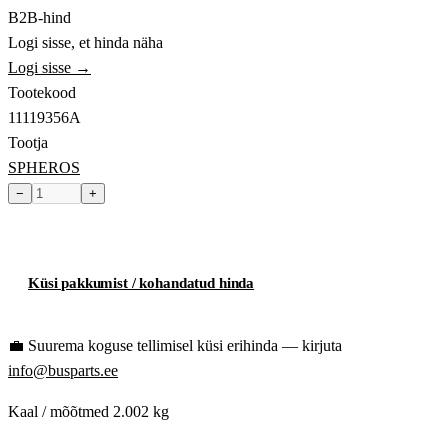
B2B-hind
Logi sisse, et hinda näha
Logi sisse →
Tootekood
11119356A
Tootja
SPHEROS
−
+
Toode hetkel laost otsas
Küsi pakkumist / kohandatud hinda
💼
Suurema koguse tellimisel küsi erihinda — kirjuta
info@busparts.ee
Kaal / mõõtmed
2.002 kg