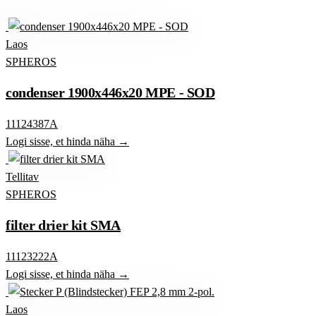
Laos
SPHEROS
condenser 1900x446x20 MPE - SOD
11124387A
Logi sisse, et hinda näha →
Tellitav
SPHEROS
filter drier kit SMA
11123222A
Logi sisse, et hinda näha →
Laos