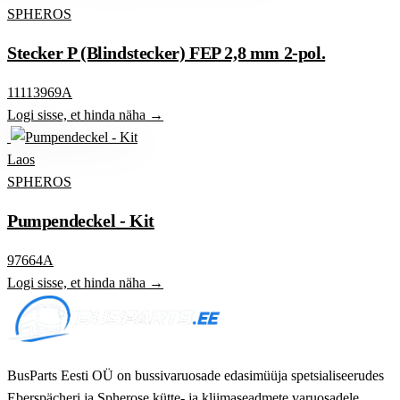
SPHEROS
Stecker P (Blindstecker) FEP 2,8 mm 2-pol.
11113969A
Logi sisse, et hinda näha →
Laos
SPHEROS
Pumpendeckel - Kit
97664A
Logi sisse, et hinda näha →
BusParts Eesti OÜ on bussivaruosade edasimüüja spetsialiseerudes
Eberspächeri ja Spherose kütte- ja kliimaseadmete varuosadele.