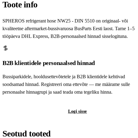
Toote info
SPHEROS refrigerant hose NW25 - DIN 5510 on originaal- või
kvaliteetne aftermarket-bussivaruosa BusParts Eesti laost. Tarne 1–5
tööpäeva DHL Express, B2B-personaalsed hinnad sisselogituna.
B2B klientidele personaalsed hinnad
Bussiparkidele, hooldusettevõtetele ja B2B klientidele kehtivad
soodsamad hinnad. Registreeri oma ettevõte — me määrame sulle
personaalse hinnagrupi ja saad teada oma tegeliku hinna.
Registreeri B2B-kontot
Logi sisse
Seotud tooted