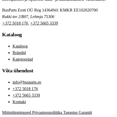
BusParts Eesti OÜ
Reg 14364941
KMKR EE102020700
Rukki tee 2/B07, Lehmja 75306
+372 5018 176
,
+372 5665 3339
Kataloog
Kataloog
Brändid
Kategooriad
Võta ühendust
info@busparts.ee
+372 5018 176
+372 5665 3339
Kontakt
Müügitingimused
Privaatsuspoliitika
Tagastus
Garantii