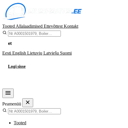
Tooted
Allalaadimised
Ettevõttest
Kontakt
et
Eesti
English
Lietuvių
Latviešu
Suomi
Logi sisse
Ostukorv
Peamenüü
Tooted