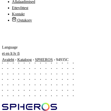
Allalaadimised
Ettevõttest
Kontakt
Ostukorv
Logi sisse
Language
et
en
lt
lv
fi
Avaleht
›
Kataloog
›
SPHEROS
›
94935C