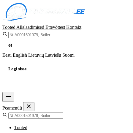
Tooted
Allalaadimised
Ettevõttest
Kontakt
et
Eesti
English
Lietuvių
Latviešu
Suomi
Logi sisse
Ostukorv
Peamenüü
Tooted