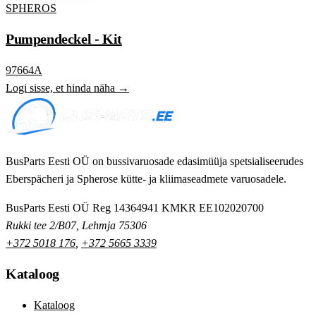
SPHEROS
Pumpendeckel - Kit
97664A
Logi sisse, et hinda näha →
BusParts Eesti OÜ on bussivaruosade edasimüüja spetsialiseerudes
Eberspächeri ja Spherose kütte- ja kliimaseadmete varuosadele.
BusParts Eesti OÜ
Reg 14364941
KMKR EE102020700
Rukki tee 2/B07, Lehmja 75306
+372 5018 176
,
+372 5665 3339
Kataloog
Kataloog