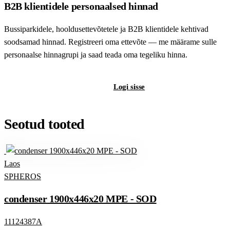
B2B klientidele personaalsed hinnad
Bussiparkidele, hooldusettevõtetele ja B2B klientidele kehtivad
soodsamad hinnad. Registreeri oma ettevõte — me määrame sulle
personaalse hinnagrupi ja saad teada oma tegeliku hinna.
Registreeri B2B-kontot
Logi sisse
Seotud tooted
Laos
SPHEROS
condenser 1900x446x20 MPE - SOD
11124387A