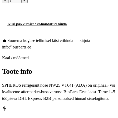
−
+
Toode hetkel laost otsas
Küsi pakkumist / kohandatud hinda
💼
Suurema koguse tellimisel küsi erihinda — kirjuta
info@busparts.ee
Kaal / mõõtmed
Toote info
SPHEROS refrigerant hose NW25 VT641 (ADA) on originaal- või
kvaliteetne aftermarket-bussivaruosa BusParts Eesti laost. Tarne 1–5
tööpäeva DHL Express, B2B-personaalsed hinnad sisselogituna.