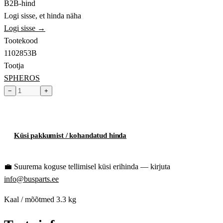
B2B-hind
Logi sisse, et hinda näha
Logi sisse →
Tootekood
1102853B
Tootja
SPHEROS
−
+
Toode hetkel laost otsas
Küsi pakkumist / kohandatud hinda
💼
Suurema koguse tellimisel küsi erihinda — kirjuta
info@busparts.ee
Kaal / mõõtmed
3.3 kg