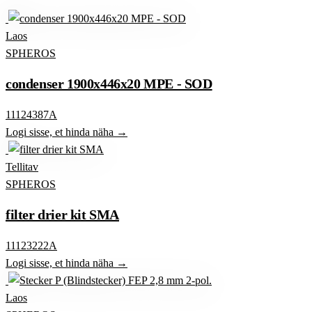
Laos
SPHEROS
condenser 1900x446x20 MPE - SOD
11124387A
Logi sisse, et hinda näha →
Tellitav
SPHEROS
filter drier kit SMA
11123222A
Logi sisse, et hinda näha →
Laos