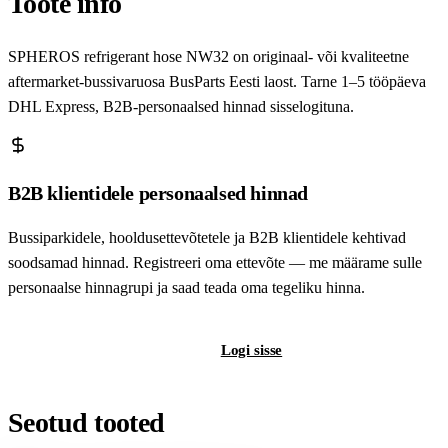
Toote info
SPHEROS refrigerant hose NW32 on originaal- või kvaliteetne
aftermarket-bussivaruosa BusParts Eesti laost. Tarne 1–5 tööpäeva
DHL Express, B2B-personaalsed hinnad sisselogituna.
B2B klientidele personaalsed hinnad
Bussiparkidele, hooldusettevõtetele ja B2B klientidele kehtivad
soodsamad hinnad. Registreeri oma ettevõte — me määrame sulle
personaalse hinnagrupi ja saad teada oma tegeliku hinna.
Registreeri B2B-kontot
Logi sisse
Seotud tooted