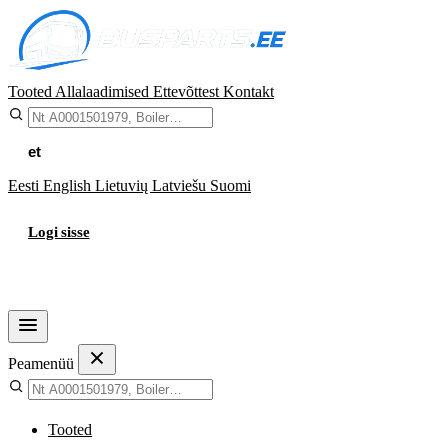
Tooted
Allalaadimised
Ettevõttest
Kontakt
et
Eesti
English
Lietuvių
Latviešu
Suomi
Logi sisse
Ostukorv
Peamenüü
Tooted