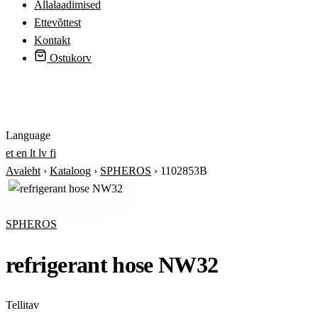
Allalaadimised
Ettevõttest
Kontakt
Ostukorv
Logi sisse
Language
et
en
lt
lv
fi
Avaleht
›
Kataloog
›
SPHEROS
›
1102853B
SPHEROS
refrigerant hose NW32
Tellitav