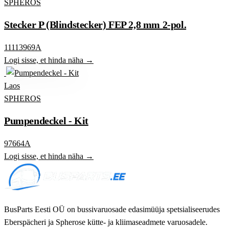
SPHEROS
Stecker P (Blindstecker) FEP 2,8 mm 2-pol.
11113969A
Logi sisse, et hinda näha →
Laos
SPHEROS
Pumpendeckel - Kit
97664A
Logi sisse, et hinda näha →
BusParts Eesti OÜ on bussivaruosade edasimüüja spetsialiseerudes
Eberspächeri ja Spherose kütte- ja kliimaseadmete varuosadele.