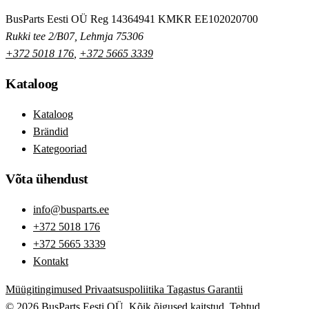
BusParts Eesti OÜ
Reg 14364941
KMKR EE102020700
Rukki tee 2/B07, Lehmja 75306
+372 5018 176
,
+372 5665 3339
Kataloog
Kataloog
Brändid
Kategooriad
Võta ühendust
info@busparts.ee
+372 5018 176
+372 5665 3339
Kontakt
Müügitingimused
Privaatsuspoliitika
Tagastus
Garantii
© 2026 BusParts Eesti OÜ. Kõik õigused kaitstud.
Tehtud