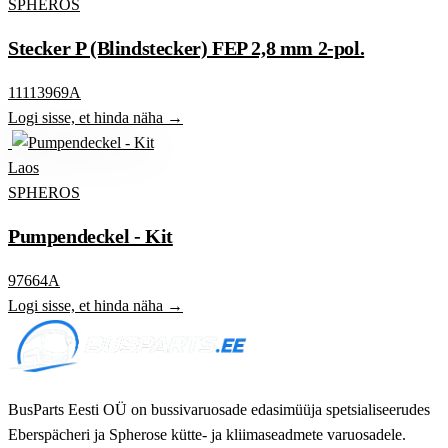
SPHEROS
Stecker P (Blindstecker) FEP 2,8 mm 2-pol.
11113969A
Logi sisse, et hinda näha →
Laos
SPHEROS
Pumpendeckel - Kit
97664A
Logi sisse, et hinda näha →
BusParts Eesti OÜ on bussivaruosade edasimüüja spetsialiseerudes
Eberspächeri ja Spherose kütte- ja kliimaseadmete varuosadele.