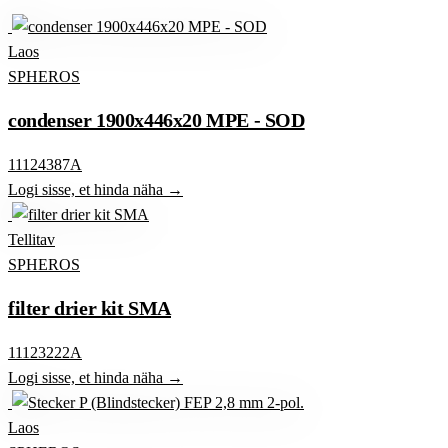
Laos
SPHEROS
condenser 1900x446x20 MPE - SOD
11124387A
Logi sisse, et hinda näha →
Tellitav
SPHEROS
filter drier kit SMA
11123222A
Logi sisse, et hinda näha →
Laos