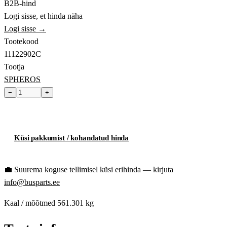
B2B-hind
Logi sisse, et hinda näha
Logi sisse →
Tootekood
11122902C
Tootja
SPHEROS
−
+
Toode hetkel laost otsas
Küsi pakkumist / kohandatud hinda
💼
Suurema koguse tellimisel küsi erihinda — kirjuta
info@busparts.ee
Kaal / mõõtmed
561.301 kg