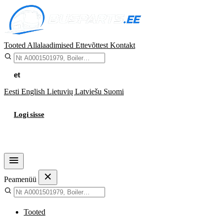
Tooted
Allalaadimised
Ettevõttest
Kontakt
et
Eesti
English
Lietuvių
Latviešu
Suomi
Logi sisse
Ostukorv
Peamenüü
Tooted