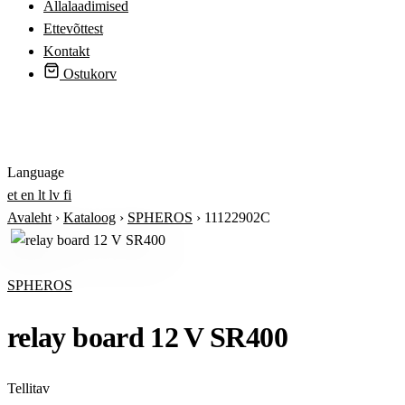
Allalaadimised
Ettevõttest
Kontakt
Ostukorv
Logi sisse
Language
et
en
lt
lv
fi
Avaleht
›
Kataloog
›
SPHEROS
›
11122902C
SPHEROS
relay board 12 V SR400
Tellitav