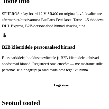
Toote info
SPHEROS relay board 12 V SR400 on originaal- või kvaliteetne
aftermarket-bussivaruosa BusParts Eesti laost. Tarne 1–5 tööpäeva
DHL Express, B2B-personaalsed hinnad sisselogituna.
B2B klientidele personaalsed hinnad
Bussiparkidele, hooldusettevõtetele ja B2B klientidele kehtivad
soodsamad hinnad. Registreeri oma ettevõte — me määrame sulle
personaalse hinnagrupi ja saad teada oma tegeliku hinna.
Registreeri B2B-kontot
Logi sisse
Seotud tooted