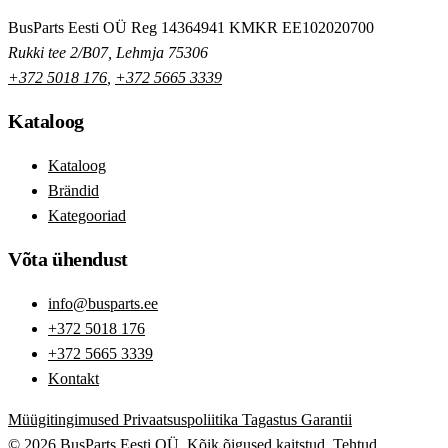
BusParts Eesti OÜ
Reg 14364941
KMKR EE102020700
Rukki tee 2/B07, Lehmja 75306
+372 5018 176
,
+372 5665 3339
Kataloog
Kataloog
Brändid
Kategooriad
Võta ühendust
info@busparts.ee
+372 5018 176
+372 5665 3339
Kontakt
Müügitingimused
Privaatsuspoliitika
Tagastus
Garantii
© 2026 BusParts Eesti OÜ. Kõik õigused kaitstud.
Tehtud