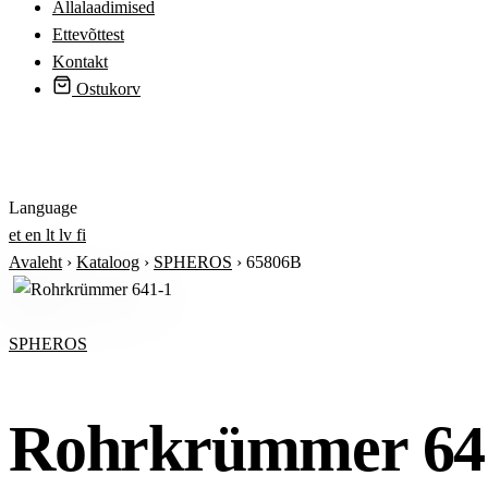
Allalaadimised
Ettevõttest
Kontakt
Ostukorv
Logi sisse
Language
et
en
lt
lv
fi
Avaleht
›
Kataloog
›
SPHEROS
›
65806B
SPHEROS
Rohrkrümmer 64