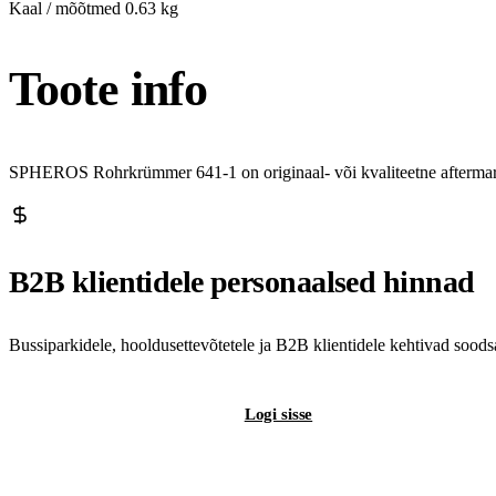
Kaal / mõõtmed
0.63 kg
Toote info
SPHEROS Rohrkrümmer 641-1 on originaal- või kvaliteetne aftermark
B2B klientidele personaalsed hinnad
Bussiparkidele, hooldusettevõtetele ja B2B klientidele kehtivad sood
Registreeri B2B-kontot
Logi sisse