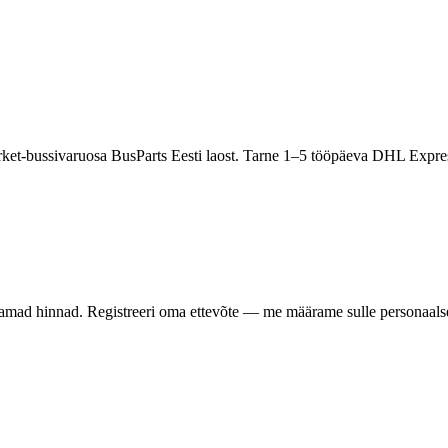
et-bussivaruosa BusParts Eesti laost. Tarne 1–5 tööpäeva DHL Expres
samad hinnad. Registreeri oma ettevõte — me määrame sulle personaalse