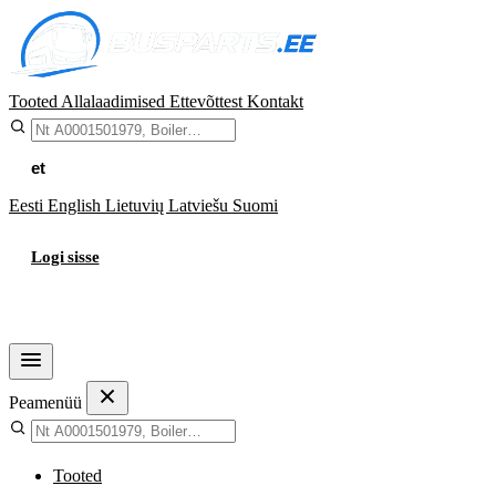
Tooted
Allalaadimised
Ettevõttest
Kontakt
et
Eesti
English
Lietuvių
Latviešu
Suomi
Logi sisse
Ostukorv
Peamenüü
Tooted