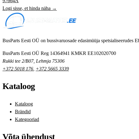
97664A
Logi sisse, et hinda näha →
BusParts Eesti OÜ on bussivaruosade edasimüüja spetsialiseerudes Eb
BusParts Eesti OÜ
Reg 14364941
KMKR EE102020700
Rukki tee 2/B07, Lehmja 75306
+372 5018 176
,
+372 5665 3339
Kataloog
Kataloog
Brändid
Kategooriad
Võta ühendust