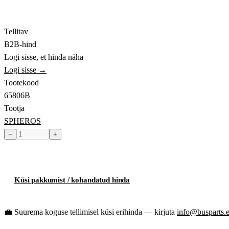
Tellitav
B2B-hind
Logi sisse, et hinda näha
Logi sisse →
Tootekood
65806B
Tootja
SPHEROS
−
+
Toode hetkel laost otsas
Küsi pakkumist / kohandatud hinda
💼
Suurema koguse tellimisel küsi erihinda — kirjuta
info@busparts.