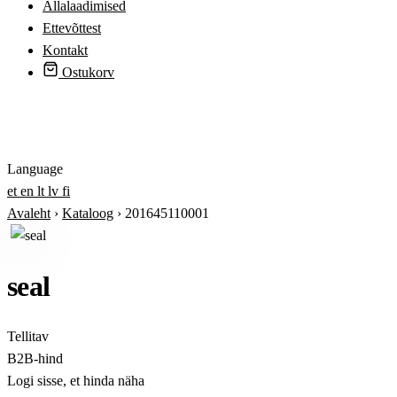
Allalaadimised
Ettevõttest
Kontakt
Ostukorv
Logi sisse
Language
et
en
lt
lv
fi
Avaleht
›
Kataloog
›
201645110001
seal
Tellitav
B2B-hind
Logi sisse, et hinda näha