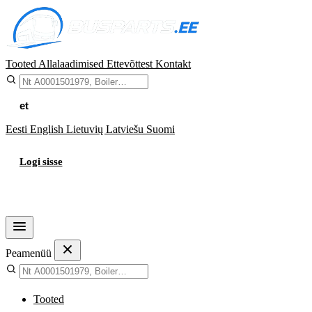
Tooted
Allalaadimised
Ettevõttest
Kontakt
et
Eesti
English
Lietuvių
Latviešu
Suomi
Logi sisse
Ostukorv
Peamenüü
Tooted