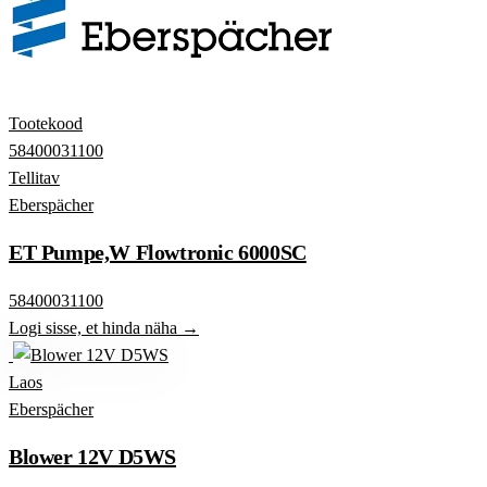
Tootekood
58400031100
Tellitav
Eberspächer
ET Pumpe,W Flowtronic 6000SC
58400031100
Logi sisse, et hinda näha →
Laos
Eberspächer
Blower 12V D5WS