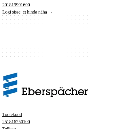
201819991600
Logi sisse, et hinda näha →
Tootekood
251816250100
Tellitav