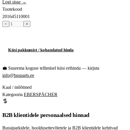
Logi sisse →
Tootekood
201645110001
−
+
Toode hetkel laost otsas
Küsi pakkumist / kohandatud hinda
💼
Suurema koguse tellimisel küsi erihinda — kirjuta
info@busparts.ee
Kaal / mõõtmed
Kategooria
EBERSPÄCHER
B2B klientidele personaalsed hinnad
Bussiparkidele, hooldusettevõtetele ja B2B klientidele kehtivad