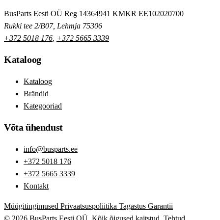
BusParts Eesti OÜ
Reg 14364941
KMKR EE102020700
Rukki tee 2/B07, Lehmja 75306
+372 5018 176
,
+372 5665 3339
Kataloog
Kataloog
Brändid
Kategooriad
Võta ühendust
info@busparts.ee
+372 5018 176
+372 5665 3339
Kontakt
Müügitingimused
Privaatsuspoliitika
Tagastus
Garantii
© 2026 BusParts Eesti OÜ. Kõik õigused kaitstud.
Tehtud