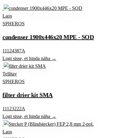
Laos
SPHEROS
condenser 1900x446x20 MPE - SOD
11124387A
Logi sisse, et hinda näha →
Tellitav
SPHEROS
filter drier kit SMA
11123222A
Logi sisse, et hinda näha →
Laos