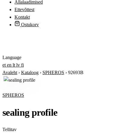
Allalaadimised
Ettevõttest
Kontakt
Ostukorv
Logi sisse
Language
et
en
lt
lv
fi
Avaleht
›
Kataloog
›
SPHEROS
›
92693B
SPHEROS
sealing profile
Tellitav