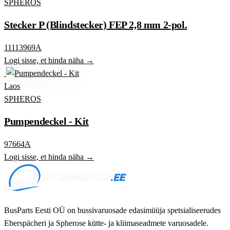
SPHEROS
Stecker P (Blindstecker) FEP 2,8 mm 2-pol.
11113969A
Logi sisse, et hinda näha →
Laos
SPHEROS
Pumpendeckel - Kit
97664A
Logi sisse, et hinda näha →
BusParts Eesti OÜ on bussivaruosade edasimüüja spetsialiseerudes
Eberspächeri ja Spherose kütte- ja kliimaseadmete varuosadele.