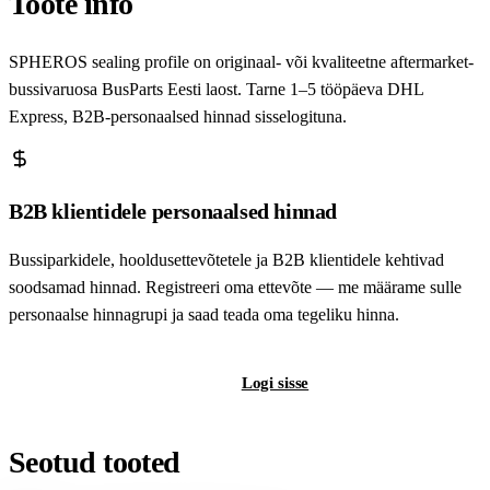
Toote info
SPHEROS sealing profile on originaal- või kvaliteetne aftermarket-
bussivaruosa BusParts Eesti laost. Tarne 1–5 tööpäeva DHL
Express, B2B-personaalsed hinnad sisselogituna.
B2B klientidele personaalsed hinnad
Bussiparkidele, hooldusettevõtetele ja B2B klientidele kehtivad
soodsamad hinnad. Registreeri oma ettevõte — me määrame sulle
personaalse hinnagrupi ja saad teada oma tegeliku hinna.
Registreeri B2B-kontot
Logi sisse
Seotud tooted