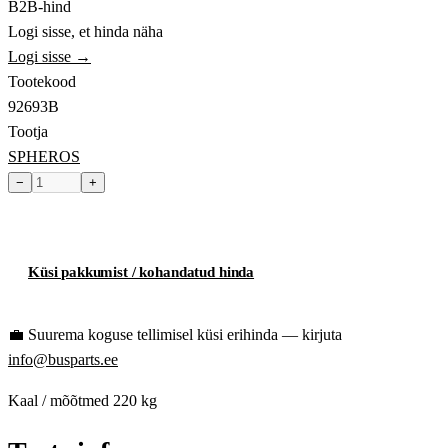
B2B-hind
Logi sisse, et hinda näha
Logi sisse →
Tootekood
92693B
Tootja
SPHEROS
−
+
Toode hetkel laost otsas
Küsi pakkumist / kohandatud hinda
💼
Suurema koguse tellimisel küsi erihinda — kirjuta
info@busparts.ee
Kaal / mõõtmed
220 kg