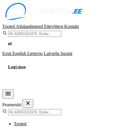
Tooted
Allalaadimised
Ettevõttest
Kontakt
et
Eesti
English
Lietuvių
Latviešu
Suomi
Logi sisse
Ostukorv
Peamenüü
Tooted