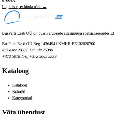
97664A
Logi sisse, et hinda näha →
BusParts Eesti OÜ on bussivaruosade edasimüüja spetsialiseerudes Eb
BusParts Eesti OÜ
Reg 14364941
KMKR EE102020700
Rukki tee 2/B07, Lehmja 75306
+372 5018 176
,
+372 5665 3339
Kataloog
Kataloog
Brändid
Kategooriad
Võta ühendust