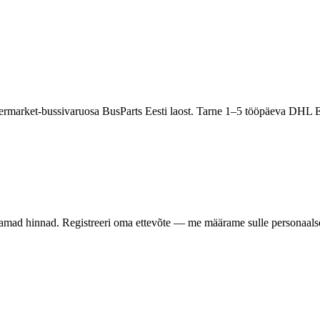
ftermarket-bussivaruosa BusParts Eesti laost. Tarne 1–5 tööpäeva DHL 
samad hinnad. Registreeri oma ettevõte — me määrame sulle personaalse