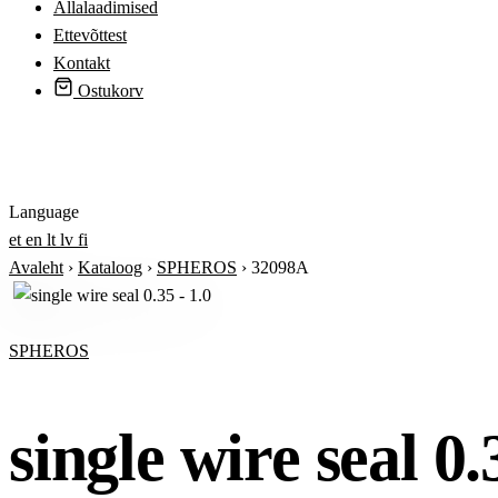
Allalaadimised
Ettevõttest
Kontakt
Ostukorv
Logi sisse
Language
et
en
lt
lv
fi
Avaleht
›
Kataloog
›
SPHEROS
›
32098A
SPHEROS
single wire seal 0.