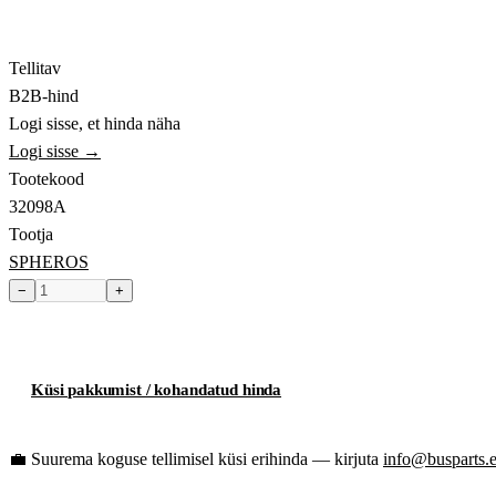
Tellitav
B2B-hind
Logi sisse, et hinda näha
Logi sisse →
Tootekood
32098A
Tootja
SPHEROS
−
+
Toode hetkel laost otsas
Küsi pakkumist / kohandatud hinda
💼
Suurema koguse tellimisel küsi erihinda — kirjuta
info@busparts.