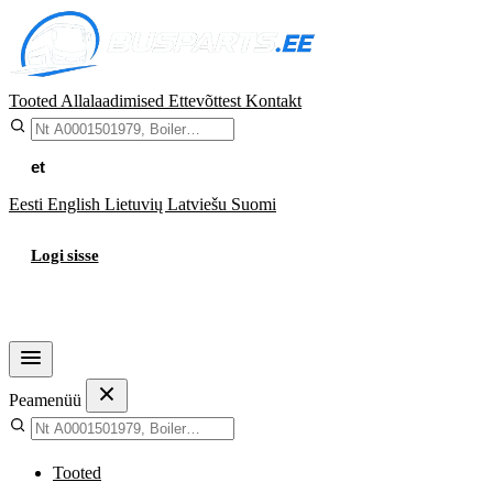
Tooted
Allalaadimised
Ettevõttest
Kontakt
et
Eesti
English
Lietuvių
Latviešu
Suomi
Logi sisse
Ostukorv
Peamenüü
Tooted