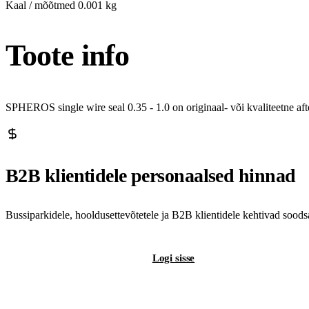
Kaal / mõõtmed
0.001 kg
Toote info
SPHEROS single wire seal 0.35 - 1.0 on originaal- või kvaliteetne a
B2B klientidele personaalsed hinnad
Bussiparkidele, hooldusettevõtetele ja B2B klientidele kehtivad sood
Registreeri B2B-kontot
Logi sisse