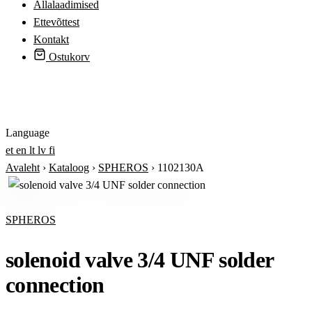
Allalaadimised
Ettevõttest
Kontakt
Ostukorv
Logi sisse
Language
et
en
lt
lv
fi
Avaleht
›
Kataloog
›
SPHEROS
›
1102130A
SPHEROS
solenoid valve 3/4 UNF solder
connection