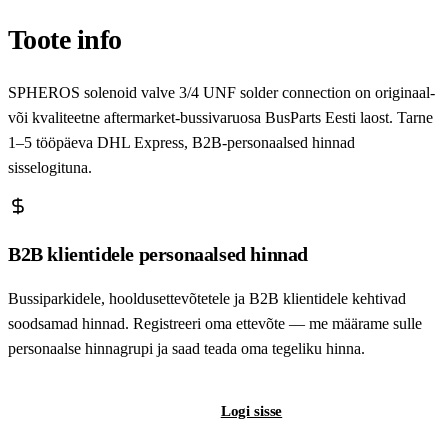
Toote info
SPHEROS solenoid valve 3/4 UNF solder connection on originaal-
või kvaliteetne aftermarket-bussivaruosa BusParts Eesti laost. Tarne
1–5 tööpäeva DHL Express, B2B-personaalsed hinnad
sisselogituna.
B2B klientidele personaalsed hinnad
Bussiparkidele, hooldusettevõtetele ja B2B klientidele kehtivad
soodsamad hinnad. Registreeri oma ettevõte — me määrame sulle
personaalse hinnagrupi ja saad teada oma tegeliku hinna.
Registreeri B2B-kontot
Logi sisse