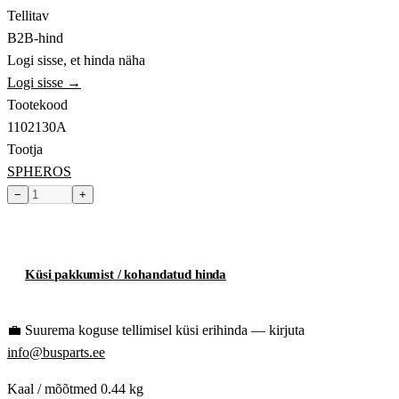
Tellitav
B2B-hind
Logi sisse, et hinda näha
Logi sisse →
Tootekood
1102130A
Tootja
SPHEROS
−
+
Toode hetkel laost otsas
Küsi pakkumist / kohandatud hinda
💼
Suurema koguse tellimisel küsi erihinda — kirjuta
info@busparts.ee
Kaal / mõõtmed
0.44 kg