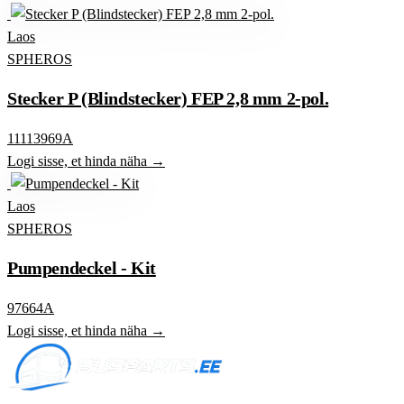
Laos
SPHEROS
Stecker P (Blindstecker) FEP 2,8 mm 2-pol.
11113969A
Logi sisse, et hinda näha →
Laos
SPHEROS
Pumpendeckel - Kit
97664A
Logi sisse, et hinda näha →