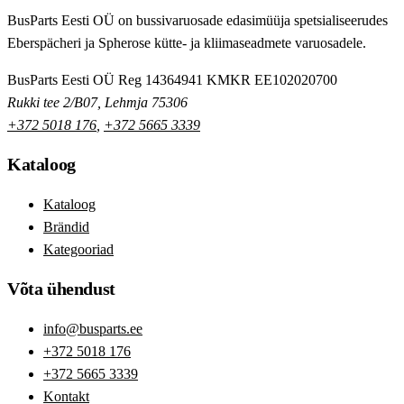
BusParts Eesti OÜ on bussivaruosade edasimüüja spetsialiseerudes
Eberspächeri ja Spherose kütte- ja kliimaseadmete varuosadele.
BusParts Eesti OÜ
Reg 14364941
KMKR EE102020700
Rukki tee 2/B07, Lehmja 75306
+372 5018 176
,
+372 5665 3339
Kataloog
Kataloog
Brändid
Kategooriad
Võta ühendust
info@busparts.ee
+372 5018 176
+372 5665 3339
Kontakt