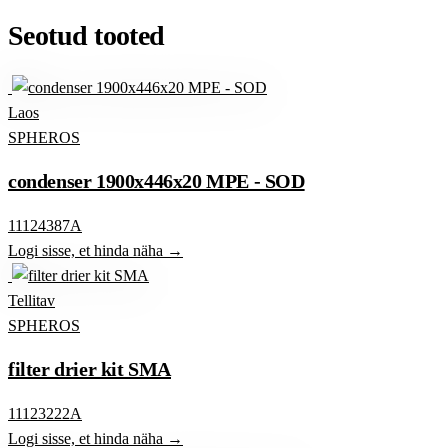
Seotud tooted
Laos
SPHEROS
condenser 1900x446x20 MPE - SOD
11124387A
Logi sisse, et hinda näha →
Tellitav
SPHEROS
filter drier kit SMA
11123222A
Logi sisse, et hinda näha →