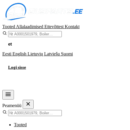
Tooted
Allalaadimised
Ettevõttest
Kontakt
et
Eesti
English
Lietuvių
Latviešu
Suomi
Logi sisse
Ostukorv
Peamenüü
Tooted