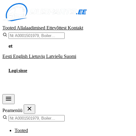
Tooted
Allalaadimised
Ettevõttest
Kontakt
et
Eesti
English
Lietuvių
Latviešu
Suomi
Logi sisse
Ostukorv
Peamenüü
Tooted