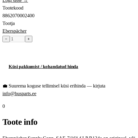
Logi sisse →
Tootekood
8862070002400
Tootja
Eberspächer
−
+
Toode hetkel laost otsas
Küsi pakkumist / kohandatud hinda
💼
Suurema koguse tellimisel küsi erihinda — kirjuta
info@busparts.ee
0
Toote info