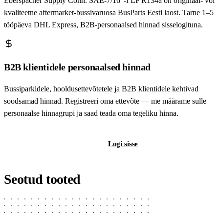
Eberspächer Supply Conn. SAE-7/16“-f LP R134a on originaal- või
kvaliteetne aftermarket-bussivaruosa BusParts Eesti laost. Tarne 1–5
tööpäeva DHL Express, B2B-personaalsed hinnad sisselogituna.
B2B klientidele personaalsed hinnad
Bussiparkidele, hooldusettevõtetele ja B2B klientidele kehtivad
soodsamad hinnad. Registreeri oma ettevõte — me määrame sulle
personaalse hinnagrupi ja saad teada oma tegeliku hinna.
Registreeri B2B-kontot
Logi sisse
Seotud tooted