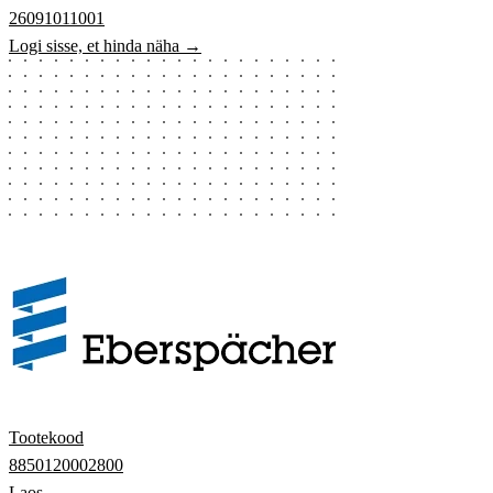
26091011001
Logi sisse, et hinda näha →
Tootekood
8850120002800
Laos