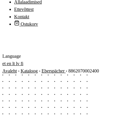
Allalaadimised
Ettevõttest
Kontakt
Ostukorv
Logi sisse
Language
et
en
lt
lv
fi
Avaleht
›
Kataloog
›
Eberspächer
›
8862070002400