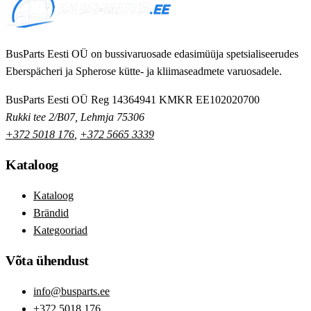
BusParts Eesti OÜ on bussivaruosade edasimüüja spetsialiseerudes
Eberspächeri ja Spherose kütte- ja kliimaseadmete varuosadele.
BusParts Eesti OÜ
Reg 14364941
KMKR EE102020700
Rukki tee 2/B07, Lehmja 75306
+372 5018 176
,
+372 5665 3339
Kataloog
Kataloog
Brändid
Kategooriad
Võta ühendust
info@busparts.ee
+372 5018 176