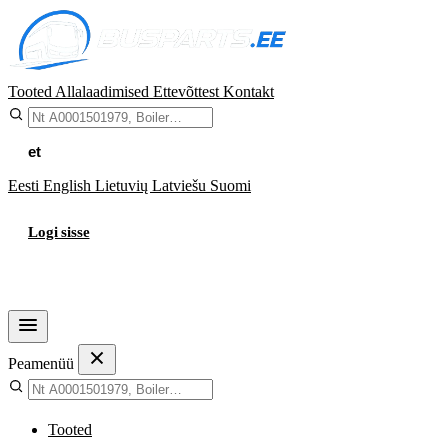
Tooted
Allalaadimised
Ettevõttest
Kontakt
et
Eesti
English
Lietuvių
Latviešu
Suomi
Logi sisse
Ostukorv
Peamenüü
Tooted