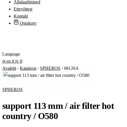
Allalaadimised
Ettevõttest
Kontakt
Ostukorv
Logi sisse
Language
et
en
lt
lv
fi
Avaleht
›
Kataloog
›
SPHEROS
›
68126A
SPHEROS
support 113 mm / air filter hot
country / O580