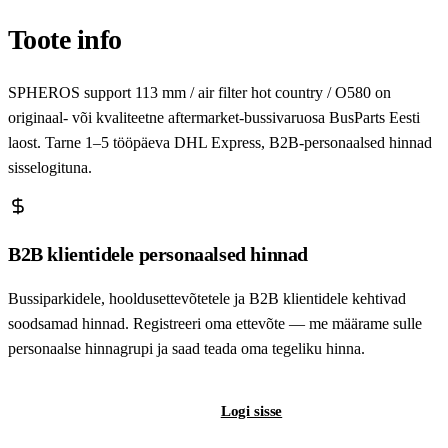
Toote info
SPHEROS support 113 mm / air filter hot country / O580 on
originaal- või kvaliteetne aftermarket-bussivaruosa BusParts Eesti
laost. Tarne 1–5 tööpäeva DHL Express, B2B-personaalsed hinnad
sisselogituna.
B2B klientidele personaalsed hinnad
Bussiparkidele, hooldusettevõtetele ja B2B klientidele kehtivad
soodsamad hinnad. Registreeri oma ettevõte — me määrame sulle
personaalse hinnagrupi ja saad teada oma tegeliku hinna.
Registreeri B2B-kontot
Logi sisse