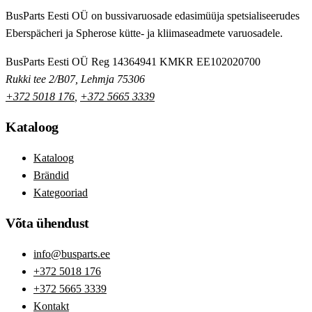
BusParts Eesti OÜ on bussivaruosade edasimüüja spetsialiseerudes
Eberspächeri ja Spherose kütte- ja kliimaseadmete varuosadele.
BusParts Eesti OÜ
Reg 14364941
KMKR EE102020700
Rukki tee 2/B07, Lehmja 75306
+372 5018 176
,
+372 5665 3339
Kataloog
Kataloog
Brändid
Kategooriad
Võta ühendust
info@busparts.ee
+372 5018 176
+372 5665 3339
Kontakt