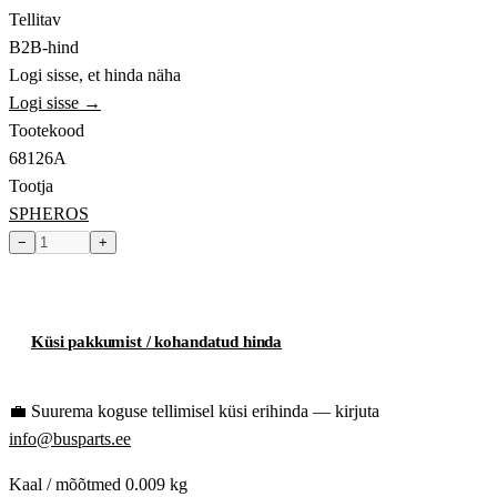
Tellitav
B2B-hind
Logi sisse, et hinda näha
Logi sisse →
Tootekood
68126A
Tootja
SPHEROS
−
+
Toode hetkel laost otsas
Küsi pakkumist / kohandatud hinda
💼
Suurema koguse tellimisel küsi erihinda — kirjuta
info@busparts.ee
Kaal / mõõtmed
0.009 kg