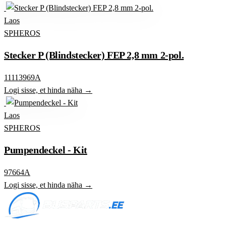
Laos
SPHEROS
Stecker P (Blindstecker) FEP 2,8 mm 2-pol.
11113969A
Logi sisse, et hinda näha →
Laos
SPHEROS
Pumpendeckel - Kit
97664A
Logi sisse, et hinda näha →