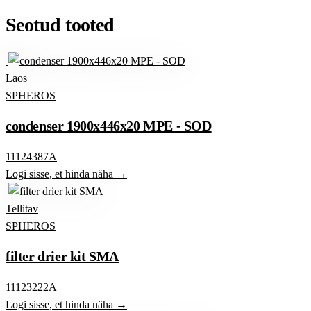
Seotud tooted
Laos
SPHEROS
condenser 1900x446x20 MPE - SOD
11124387A
Logi sisse, et hinda näha →
Tellitav
SPHEROS
filter drier kit SMA
11123222A
Logi sisse, et hinda näha →