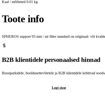
Kaal / mõõtmed
0.01 kg
Toote info
SPHEROS support 93 mm / air filter standard on originaal- või kvali
B2B klientidele personaalsed hinnad
Bussiparkidele, hooldusettevõtetele ja B2B klientidele kehtivad sood
Registreeri B2B-kontot
Logi sisse