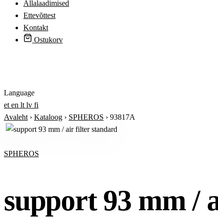
Allalaadimised
Ettevõttest
Kontakt
Ostukorv
Logi sisse
Language
et
en
lt
lv
fi
Avaleht
›
Kataloog
›
SPHEROS
›
93817A
SPHEROS
support 93 mm / ai