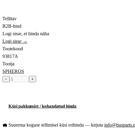
Tellitav
B2B-hind
Logi sisse, et hinda näha
Logi sisse →
Tootekood
93817A
Tootja
SPHEROS
−
+
Toode hetkel laost otsas
Küsi pakkumist / kohandatud hinda
💼
Suurema koguse tellimisel küsi erihinda — kirjuta
info@busparts.