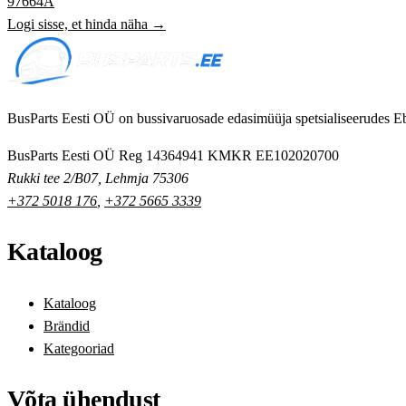
97664A
Logi sisse, et hinda näha →
BusParts Eesti OÜ on bussivaruosade edasimüüja spetsialiseerudes Eb
BusParts Eesti OÜ
Reg 14364941
KMKR EE102020700
Rukki tee 2/B07, Lehmja 75306
+372 5018 176
,
+372 5665 3339
Kataloog
Kataloog
Brändid
Kategooriad
Võta ühendust