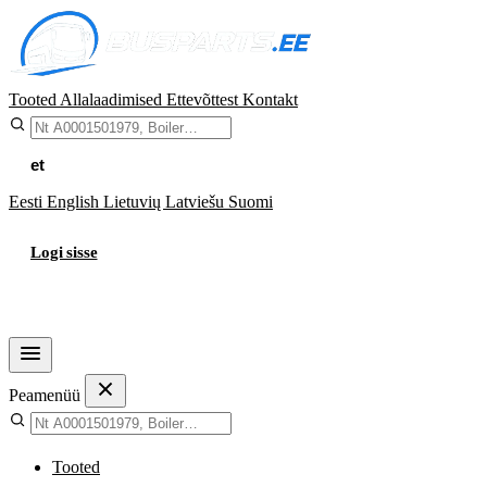
Tooted
Allalaadimised
Ettevõttest
Kontakt
et
Eesti
English
Lietuvių
Latviešu
Suomi
Logi sisse
Ostukorv
Peamenüü
Tooted