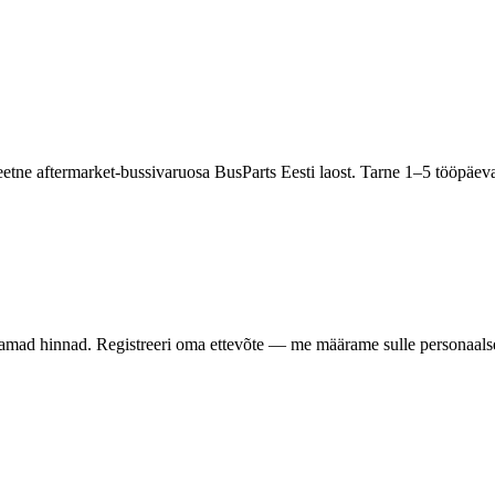
teetne aftermarket-bussivaruosa BusParts Eesti laost. Tarne 1–5 tööpä
samad hinnad. Registreeri oma ettevõte — me määrame sulle personaalse