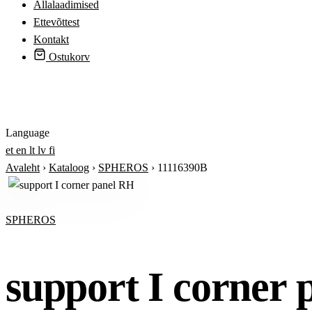
Allalaadimised
Ettevõttest
Kontakt
Ostukorv
Logi sisse
Language
et
en
lt
lv
fi
Avaleht
›
Kataloog
›
SPHEROS
›
11116390B
SPHEROS
support I corner