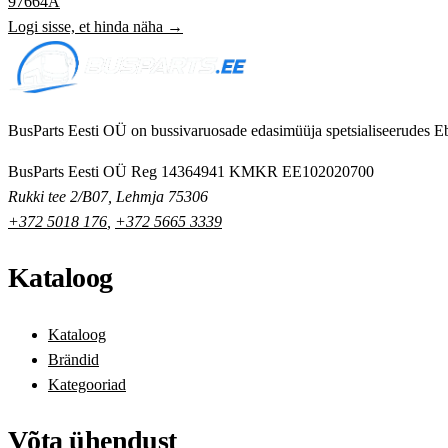
97664A
Logi sisse, et hinda näha →
BusParts Eesti OÜ on bussivaruosade edasimüüja spetsialiseerudes Eb
BusParts Eesti OÜ
Reg 14364941
KMKR EE102020700
Rukki tee 2/B07, Lehmja 75306
+372 5018 176
,
+372 5665 3339
Kataloog
Kataloog
Brändid
Kategooriad
Võta ühendust