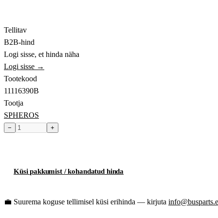
Tellitav
B2B-hind
Logi sisse, et hinda näha
Logi sisse →
Tootekood
11116390B
Tootja
SPHEROS
−
+
Toode hetkel laost otsas
Küsi pakkumist / kohandatud hinda
💼
Suurema koguse tellimisel küsi erihinda — kirjuta
info@busparts.