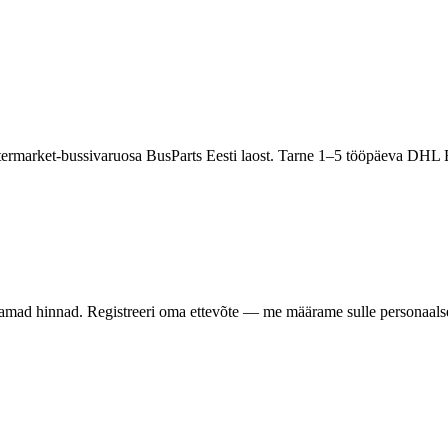
termarket-bussivaruosa BusParts Eesti laost. Tarne 1–5 tööpäeva DHL 
samad hinnad. Registreeri oma ettevõte — me määrame sulle personaalse