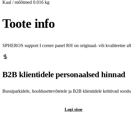
Kaal / mõõtmed
0.016 kg
Toote info
SPHEROS support I corner panel RH on originaal- või kvaliteetne af
B2B klientidele personaalsed hinnad
Bussiparkidele, hooldusettevõtetele ja B2B klientidele kehtivad sood
Registreeri B2B-kontot
Logi sisse