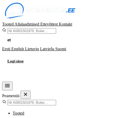
Tooted
Allalaadimised
Ettevõttest
Kontakt
et
Eesti
English
Lietuvių
Latviešu
Suomi
Logi sisse
Ostukorv
Peamenüü
Tooted