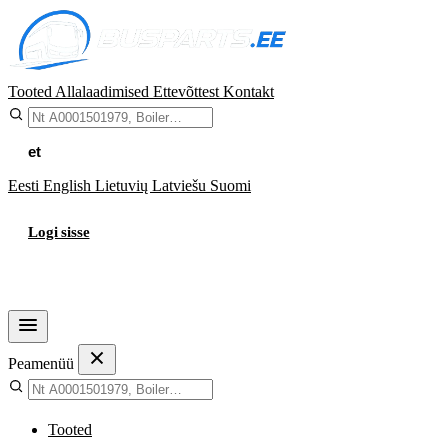
Tooted
Allalaadimised
Ettevõttest
Kontakt
et
Eesti
English
Lietuvių
Latviešu
Suomi
Logi sisse
Ostukorv
Peamenüü
Tooted