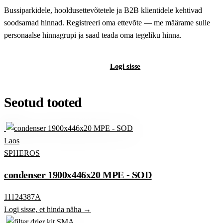
Bussiparkidele, hooldusettevõtetele ja B2B klientidele kehtivad
soodsamad hinnad. Registreeri oma ettevõte — me määrame sulle
personaalse hinnagrupi ja saad teada oma tegeliku hinna.
Registreeri B2B-kontot
Logi sisse
Seotud tooted
Laos
SPHEROS
condenser 1900x446x20 MPE - SOD
11124387A
Logi sisse, et hinda näha →