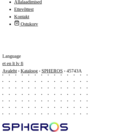
Allalaadimised
Ettevõttest
Kontakt
Ostukorv
Logi sisse
Language
et
en
lt
lv
fi
Avaleht
›
Kataloog
›
SPHEROS
›
45743A