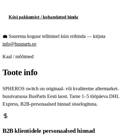
Küsi pakkumist / kohandatud hinda
💼
Suurema koguse tellimisel küsi erihinda — kirjuta
info@busparts.ee
Kaal / mõõtmed
Toote info
SPHEROS switch on originaal- või kvaliteetne aftermarket-
bussivaruosa BusParts Eesti laost. Tarne 1–5 tööpäeva DHL
Express, B2B-personaalsed hinnad sisselogituna.
B2B klientidele personaalsed hinnad