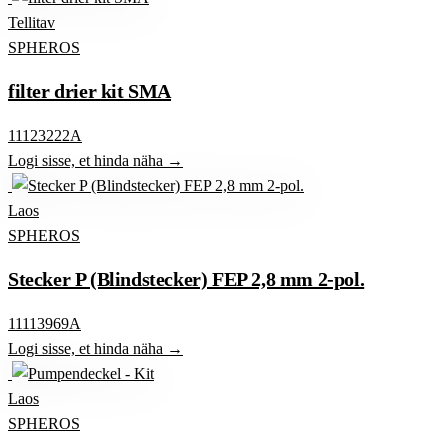
Tellitav
SPHEROS
filter drier kit SMA
11123222A
Logi sisse, et hinda näha →
Laos
SPHEROS
Stecker P (Blindstecker) FEP 2,8 mm 2-pol.
11113969A
Logi sisse, et hinda näha →
Laos
SPHEROS