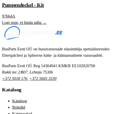
Pumpendeckel - Kit
97664A
Logi sisse, et hinda näha →
BusParts Eesti OÜ on bussivaruosade edasimüüja spetsialiseerudes
Eberspächeri ja Spherose kütte- ja kliimaseadmete varuosadele.
BusParts Eesti OÜ
Reg 14364941
KMKR EE102020700
Rukki tee 2/B07, Lehmja 75306
+372 5018 176
,
+372 5665 3339
Kataloog
Kataloog
Brändid
Kategooriad