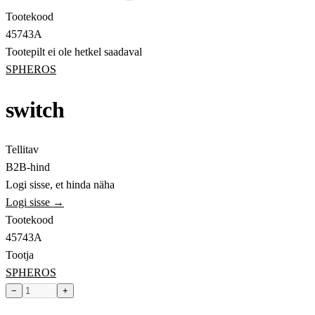
Tootekood
45743A
Tootepilt ei ole hetkel saadaval
SPHEROS
switch
Tellitav
B2B-hind
Logi sisse, et hinda näha
Logi sisse →
Tootekood
45743A
Tootja
SPHEROS
−
+
Toode hetkel laost otsas