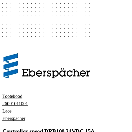
Tootekood
26091011001
Laos
Eberspächer
Controller speed DRB100 24VDC 15A