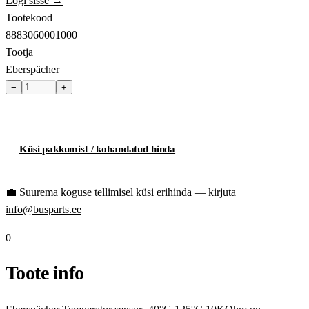
Logi sisse →
Tootekood
8883060001000
Tootja
Eberspächer
−
+
Toode hetkel laost otsas
Küsi pakkumist / kohandatud hinda
💼
Suurema koguse tellimisel küsi erihinda — kirjuta
info@busparts.ee
0
Toote info