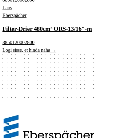
Laos
Eberspächer
Filter-Drier 480cm³ ORS-13/16"-m
8850120002800
Logi sisse, et hinda näha →