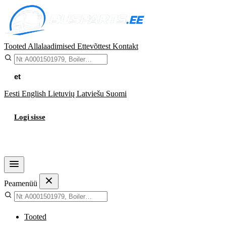
Tooted
Allalaadimised
Ettevõttest
Kontakt
et
Eesti
English
Lietuvių
Latviešu
Suomi
Logi sisse
Ostukorv
Peamenüü
Tooted