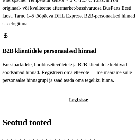
Eberspächer Temperatur sensor -40°C-125°C 10KOhm on
originaal- või kvaliteetne aftermarket-bussivaruosa BusParts Eesti
laost. Tarne 1–5 tööpäeva DHL Express, B2B-personaalsed hinnad
sisselogituna.
B2B klientidele personaalsed hinnad
Bussiparkidele, hooldusettevõtetele ja B2B klientidele kehtivad
soodsamad hinnad. Registreeri oma ettevõte — me määrame sulle
personaalse hinnagrupi ja saad teada oma tegeliku hinna.
Registreeri B2B-kontot
Logi sisse
Seotud tooted