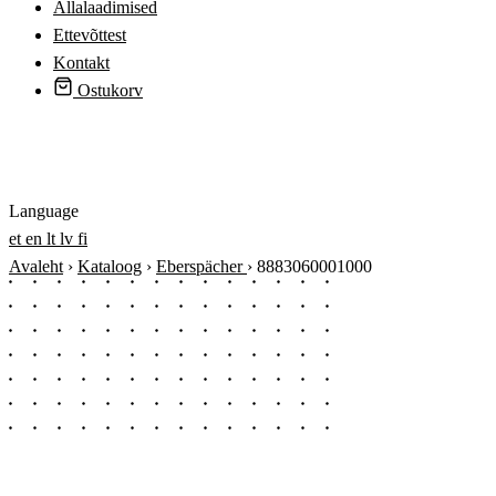
Allalaadimised
Ettevõttest
Kontakt
Ostukorv
Logi sisse
Language
et
en
lt
lv
fi
Avaleht
›
Kataloog
›
Eberspächer
›
8883060001000