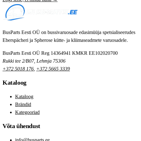
BusParts Eesti OÜ on bussivaruosade edasimüüja spetsialiseerudes
Eberspächeri ja Spherose kütte- ja kliimaseadmete varuosadele.
BusParts Eesti OÜ
Reg 14364941
KMKR EE102020700
Rukki tee 2/B07, Lehmja 75306
+372 5018 176
,
+372 5665 3339
Kataloog
Kataloog
Brändid
Kategooriad
Võta ühendust
info@busparts.ee