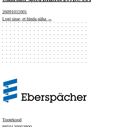
26091011001
Logi sisse, et hinda näha →
Tootekood
8850120002800