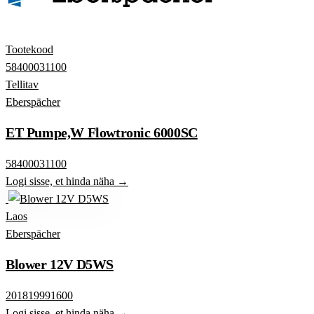
Tootekood
58400031100
Tellitav
Eberspächer
ET Pumpe,W Flowtronic 6000SC
58400031100
Logi sisse, et hinda näha →
Laos
Eberspächer
Blower 12V D5WS
201819991600
Logi sisse, et hinda näha →