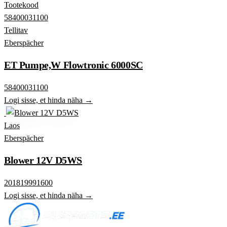
Tootekood
58400031100
Tellitav
Eberspächer
ET Pumpe,W Flowtronic 6000SC
58400031100
Logi sisse, et hinda näha →
Laos
Eberspächer
Blower 12V D5WS
201819991600
Logi sisse, et hinda näha →