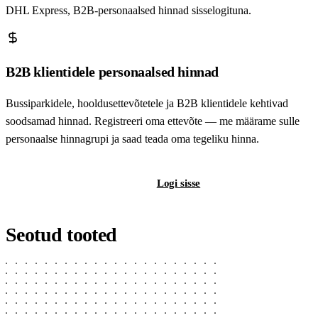
DHL Express, B2B-personaalsed hinnad sisselogituna.
B2B klientidele personaalsed hinnad
Bussiparkidele, hooldusettevõtetele ja B2B klientidele kehtivad
soodsamad hinnad. Registreeri oma ettevõte — me määrame sulle
personaalse hinnagrupi ja saad teada oma tegeliku hinna.
Registreeri B2B-kontot
Logi sisse
Seotud tooted