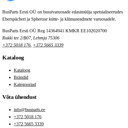
BusParts Eesti OÜ on bussivaruosade edasimüüja spetsialiseerudes
Eberspächeri ja Spherose kütte- ja kliimaseadmete varuosadele.
BusParts Eesti OÜ
Reg 14364941
KMKR EE102020700
Rukki tee 2/B07, Lehmja 75306
+372 5018 176
,
+372 5665 3339
Kataloog
Kataloog
Brändid
Kategooriad
Võta ühendust
info@busparts.ee
+372 5018 176
+372 5665 3339