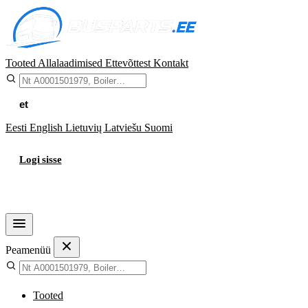
Tooted
Allalaadimised
Ettevõttest
Kontakt
et
Eesti
English
Lietuvių
Latviešu
Suomi
Logi sisse
Ostukorv
Peamenüü
Tooted