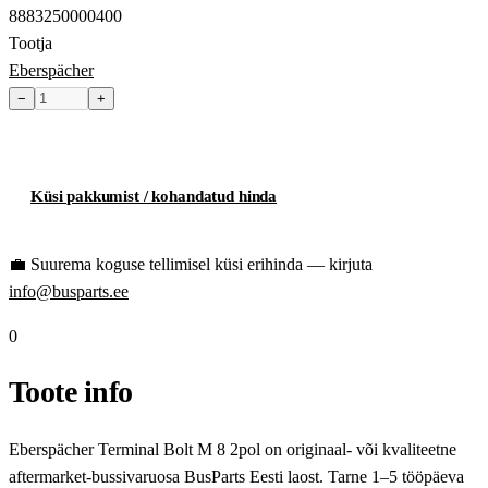
8883250000400
Tootja
Eberspächer
−
+
Toode hetkel laost otsas
Küsi pakkumist / kohandatud hinda
💼
Suurema koguse tellimisel küsi erihinda — kirjuta
info@busparts.ee
0
Toote info
Eberspächer Terminal Bolt M 8 2pol on originaal- või kvaliteetne
aftermarket-bussivaruosa BusParts Eesti laost. Tarne 1–5 tööpäeva