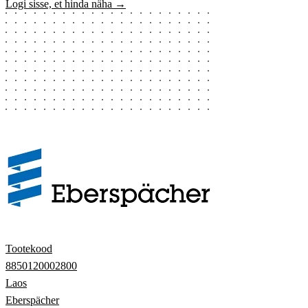
Logi sisse, et hinda näha →
Tootekood
8850120002800
Laos
Eberspächer