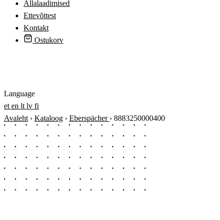
Allalaadimised
Ettevõttest
Kontakt
Ostukorv
Logi sisse
Language
et
en
lt
lv
fi
Avaleht
›
Kataloog
›
Eberspächer
›
8883250000400