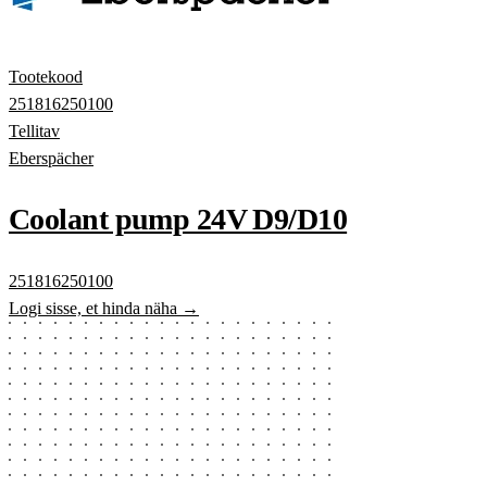
Tootekood
251816250100
Tellitav
Eberspächer
Coolant pump 24V D9/D10
251816250100
Logi sisse, et hinda näha →