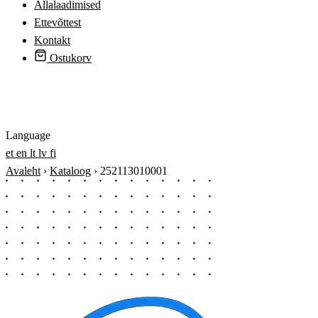
Allalaadimised
Ettevõttest
Kontakt
Ostukorv
Logi sisse
Language
et
en
lt
lv
fi
Avaleht
›
Kataloog
›
252113010001