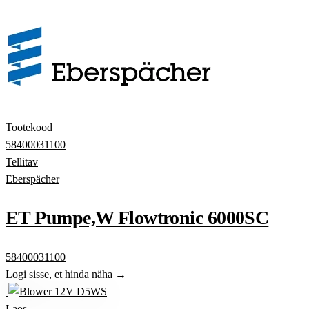
Tootekood
58400031100
Tellitav
Eberspächer
ET Pumpe,W Flowtronic 6000SC
58400031100
Logi sisse, et hinda näha →
Laos