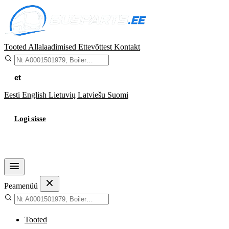
Tooted
Allalaadimised
Ettevõttest
Kontakt
et
Eesti
English
Lietuvių
Latviešu
Suomi
Logi sisse
Ostukorv
Peamenüü
Tooted