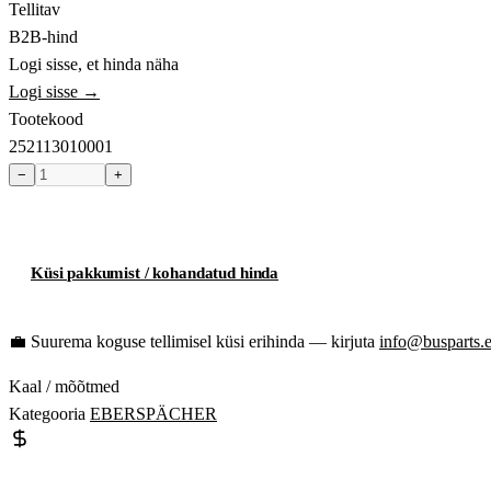
Tellitav
B2B-hind
Logi sisse, et hinda näha
Logi sisse →
Tootekood
252113010001
−
+
Toode hetkel laost otsas
Küsi pakkumist / kohandatud hinda
💼
Suurema koguse tellimisel küsi erihinda — kirjuta
info@busparts.
Kaal / mõõtmed
Kategooria
EBERSPÄCHER