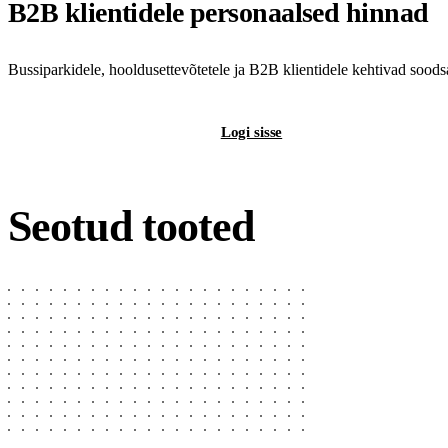
B2B klientidele personaalsed hinnad
Bussiparkidele, hooldusettevõtetele ja B2B klientidele kehtivad sood
Registreeri B2B-kontot
Logi sisse
Seotud tooted