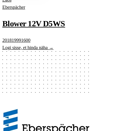
Eberspächer
Blower 12V D5WS
201819991600
Logi sisse, et hinda näha →