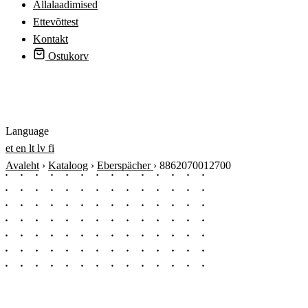
Allalaadimised
Ettevõttest
Kontakt
Ostukorv
Logi sisse
Language
et
en
lt
lv
fi
Avaleht
›
Kataloog
›
Eberspächer
›
8862070012700