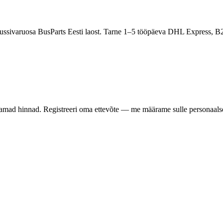
-bussivaruosa BusParts Eesti laost. Tarne 1–5 tööpäeva DHL Express, B
samad hinnad. Registreeri oma ettevõte — me määrame sulle personaalse