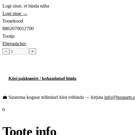
Logi sisse, et hinda näha
Logi sisse →
Tootekood
8862070012700
Tootja
Eberspächer
−
+
Toode hetkel laost otsas
Küsi pakkumist / kohandatud hinda
💼
Suurema koguse tellimisel küsi erihinda — kirjuta
info@busparts.
0
Toote info