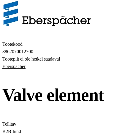
Tootekood
8862070012700
Tootepilt ei ole hetkel saadaval
Eberspächer
Valve element
Tellitav
B2B-hind