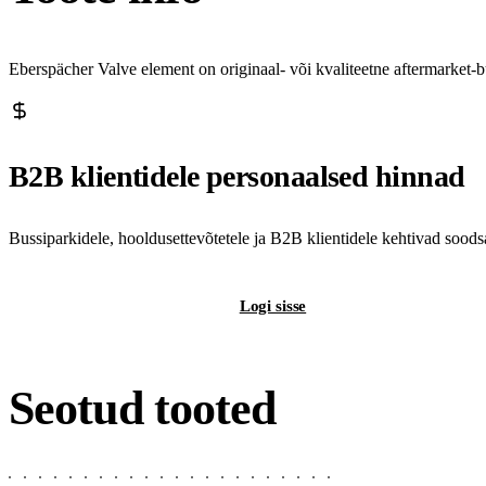
Eberspächer Valve element on originaal- või kvaliteetne aftermarket
B2B klientidele personaalsed hinnad
Bussiparkidele, hooldusettevõtetele ja B2B klientidele kehtivad sood
Registreeri B2B-kontot
Logi sisse
Seotud tooted