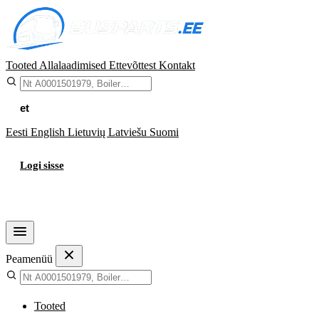
Tooted
Allalaadimised
Ettevõttest
Kontakt
et
Eesti
English
Lietuvių
Latviešu
Suomi
Logi sisse
Ostukorv
Peamenüü
Tooted