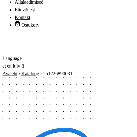
Allalaadimised
Ettevõttest
Kontakt
Ostukorv
Logi sisse
Language
et
en
lt
lv
fi
Avaleht
›
Kataloog
›
251226890031