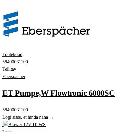
Tootekood
58400031100
Tellitav
Eberspächer
ET Pumpe,W Flowtronic 6000SC
58400031100
Logi sisse, et hinda näha →
Laos