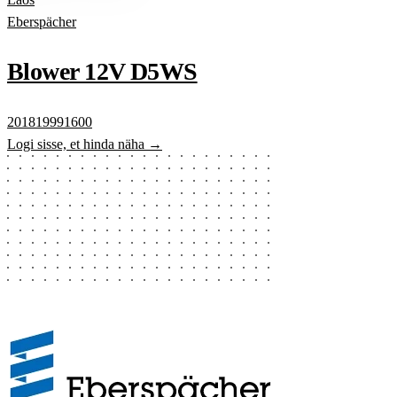
Eberspächer
Blower 12V D5WS
201819991600
Logi sisse, et hinda näha →