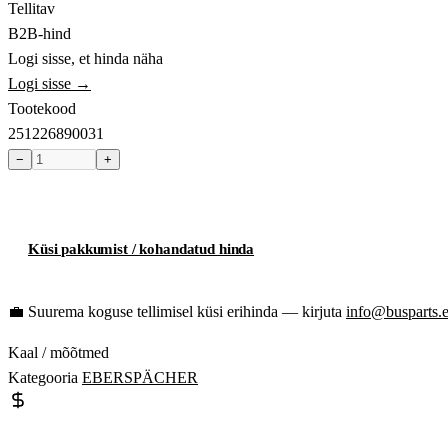
Tellitav
B2B-hind
Logi sisse, et hinda näha
Logi sisse →
Tootekood
251226890031
−
+
Toode hetkel laost otsas
Küsi pakkumist / kohandatud hinda
💼
Suurema koguse tellimisel küsi erihinda — kirjuta
info@busparts.
Kaal / mõõtmed
Kategooria
EBERSPÄCHER