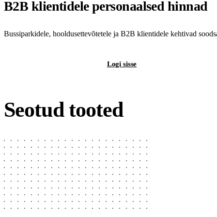
B2B klientidele personaalsed hinnad
Bussiparkidele, hooldusettevõtetele ja B2B klientidele kehtivad sood
Registreeri B2B-kontot
Logi sisse
Seotud tooted