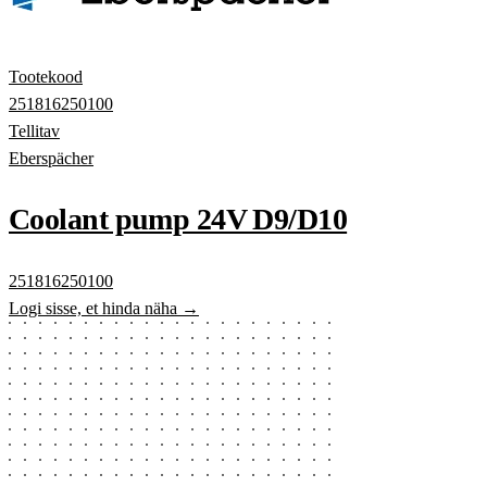
Tootekood
251816250100
Tellitav
Eberspächer
Coolant pump 24V D9/D10
251816250100
Logi sisse, et hinda näha →