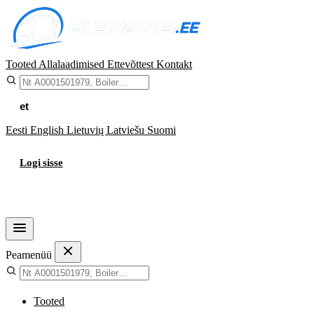
Tooted
Allalaadimised
Ettevõttest
Kontakt
et
Eesti
English
Lietuvių
Latviešu
Suomi
Logi sisse
Ostukorv
Peamenüü
Tooted