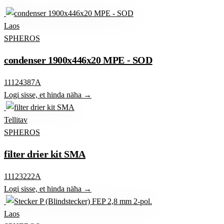
Laos
SPHEROS
condenser 1900x446x20 MPE - SOD
11124387A
Logi sisse, et hinda näha →
Tellitav
SPHEROS
filter drier kit SMA
11123222A
Logi sisse, et hinda näha →
Laos