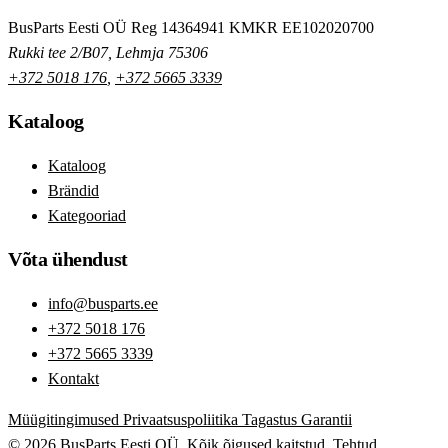
BusParts Eesti OÜ
Reg 14364941
KMKR EE102020700
Rukki tee 2/B07, Lehmja 75306
+372 5018 176
,
+372 5665 3339
Kataloog
Kataloog
Brändid
Kategooriad
Võta ühendust
info@busparts.ee
+372 5018 176
+372 5665 3339
Kontakt
Müügitingimused
Privaatsuspoliitika
Tagastus
Garantii
© 2026 BusParts Eesti OÜ. Kõik õigused kaitstud.
Tehtud