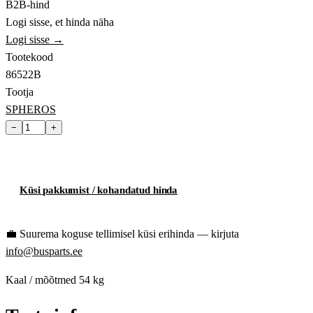
B2B-hind
Logi sisse, et hinda näha
Logi sisse →
Tootekood
86522B
Tootja
SPHEROS
−
+
Lisa ostukorvi
Küsi pakkumist / kohandatud hinda
💼
Suurema koguse tellimisel küsi erihinda — kirjuta
info@busparts.ee
Kaal / mõõtmed
54 kg