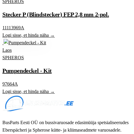
SPHEROS
Stecker P (Blindstecker) FEP 2,8 mm 2-pol.
11113969A
Logi sisse, et hinda näha →
Laos
SPHEROS
Pumpendeckel - Kit
97664A
Logi sisse, et hinda näha →
BusParts Eesti OÜ on bussivaruosade edasimüüja spetsialiseerudes
Eberspächeri ja Spherose kütte- ja kliimaseadmete varuosadele.