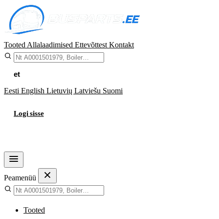
Tooted
Allalaadimised
Ettevõttest
Kontakt
et
Eesti
English
Lietuvių
Latviešu
Suomi
Logi sisse
Ostukorv
Peamenüü
Tooted