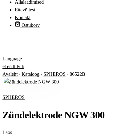
Allalaadimised
Ettevõttest
Kontakt
Ostukorv
Logi sisse
Language
et
en
lt
lv
fi
Avaleht
›
Kataloog
›
SPHEROS
›
86522B
SPHEROS
Zündelektrode NGW 300
Laos